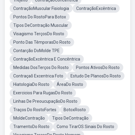
Trejeito
ContraçãoConcêntrica
ContraçãoMuscular Fisiologia
ContraçãoExcêntrica
Pontos Do RostoPara Botox
Tipos DeContração Muscular
Visagismo TerçosDo Rosto
Ponto Das TêmporasDo Rosto
Contarção DoMolde TPE
ContraçãoExcêntrica E Concêntrica
Medidas DosTerços Do Rosto
Pontos AtivosDo Rosto
Contraçaõ Excentrica Foto
Estudo De PlanosDo Rosto
HiatologiaDo Rosto
ÁreaDo Rosto
Exercicios Para RugasDo Rosto
Linhas De PreoucupaçãoDo Rosto
Traços Do RostoFortes
BotoxRosto
MoldeContração
Tipos DeContração
TramentoDo Rosto
Como TirarOS Sinais Do Rosto