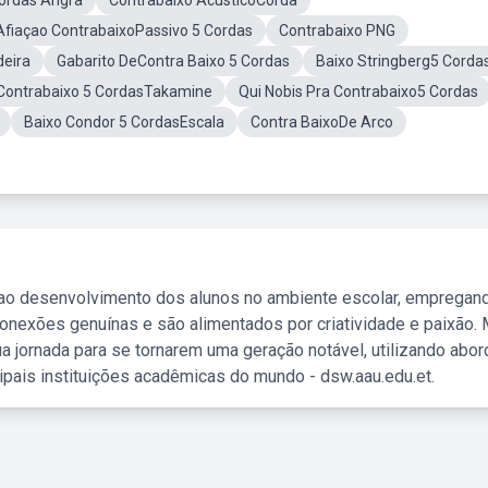
Cordas Angra
Contrabaixo AcusticoCorda
Afiaçao ContrabaixoPassivo 5 Cordas
Contrabaixo PNG
deira
Gabarito DeContra Baixo 5 Cordas
Baixo Stringberg5 Corda
Contrabaixo 5 CordasTakamine
Qui Nobis Pra Contrabaixo5 Cordas
Baixo Condor 5 CordasEscala
Contra BaixoDe Arco
 ao desenvolvimento dos alunos no ambiente escolar, empregan
nexões genuínas e são alimentados por criatividade e paixão. 
a jornada para se tornarem uma geração notável, utilizando abo
ipais instituições acadêmicas do mundo - dsw.aau.edu.et.