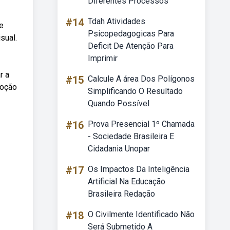
Diferentes Processos
#14
Tdah Atividades
e
Psicopedagogicas Para
sual.
Deficit De Atenção Para
Imprimir
r a
#15
Calcule A área Dos Polígonos
moção
Simplificando O Resultado
Quando Possível
#16
Prova Presencial 1º Chamada
- Sociedade Brasileira E
Cidadania Unopar
#17
Os Impactos Da Inteligência
Artificial Na Educação
Brasileira Redação
#18
O Civilmente Identificado Não
Será Submetido A