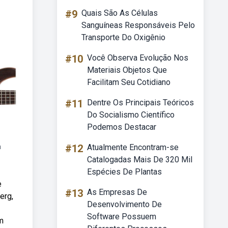
#9
Quais São As Células
Sanguíneas Responsáveis Pelo
Transporte Do Oxigênio
#10
Você Observa Evolução Nos
Materiais Objetos Que
Facilitam Seu Cotidiano
#11
Dentre Os Principais Teóricos
Do Socialismo Científico
Podemos Destacar
a
#12
Atualmente Encontram-se
Catalogadas Mais De 320 Mil
Espécies De Plantas
e
#13
As Empresas De
erg,
Desenvolvimento De
Software Possuem
m