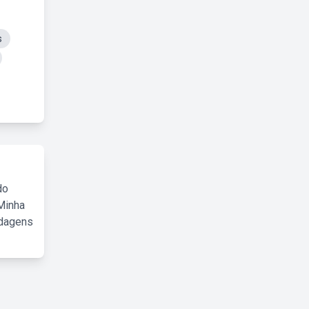
s
do
Minha
rdagens