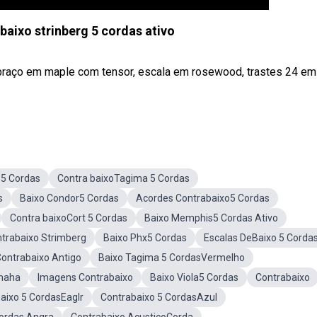
baixo strinberg 5 cordas ativo
, braço em maple com tensor, escala em rosewood, trastes 24 em
 5 Cordas
Contra baixoTagima 5 Cordas
s
Baixo Condor5 Cordas
Acordes Contrabaixo5 Cordas
Contra baixoCort 5 Cordas
Baixo Memphis5 Cordas Ativo
trabaixo Strimberg
Baixo Phx5 Cordas
Escalas DeBaixo 5 Corda
ontrabaixo Antigo
Baixo Tagima 5 CordasVermelho
maha
Imagens Contrabaixo
Baixo Viola5 Cordas
Contrabaixo
aixo 5 CordasEaglr
Contrabaixo 5 CordasAzul