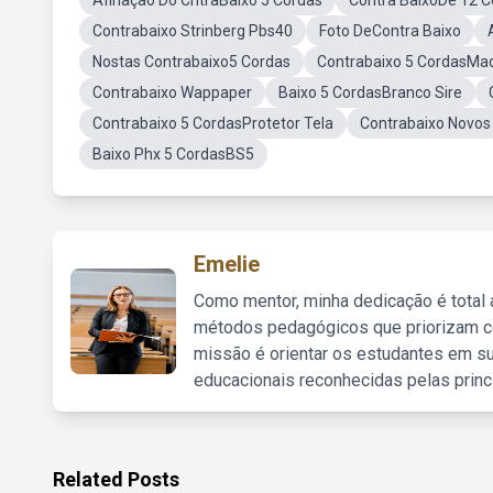
Afinação Do CntraBaixo 5 Cordas
Contra BaixoDe 12 
Contrabaixo Strinberg Pbs40
Foto DeContra Baixo
Nostas Contrabaixo5 Cordas
Contrabaixo 5 CordasMa
Contrabaixo Wappaper
Baixo 5 CordasBranco Sire
Contrabaixo 5 CordasProtetor Tela
Contrabaixo Novos
Baixo Phx 5 CordasBS5
Emelie
Como mentor, minha dedicação é total
métodos pedagógicos que priorizam co
missão é orientar os estudantes em su
educacionais reconhecidas pelas princ
Related Posts