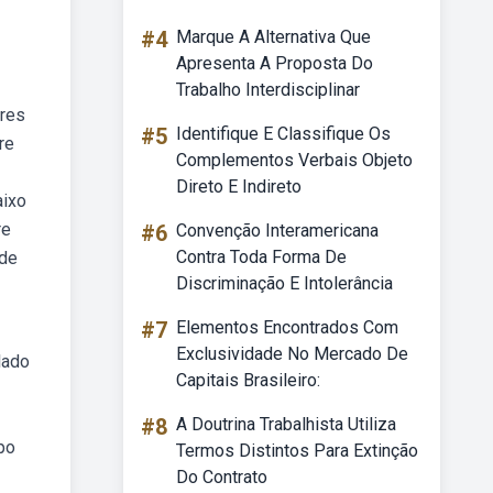
#4
Marque A Alternativa Que
Apresenta A Proposta Do
Trabalho Interdisciplinar
ores
#5
Identifique E Classifique Os
re
Complementos Verbais Objeto
Direto E Indireto
aixo
re
#6
Convenção Interamericana
Contra Toda Forma De
 de
Discriminação E Intolerância
#7
Elementos Encontrados Com
Exclusividade No Mercado De
lado
Capitais Brasileiro:
#8
A Doutrina Trabalhista Utiliza
po
Termos Distintos Para Extinção
Do Contrato