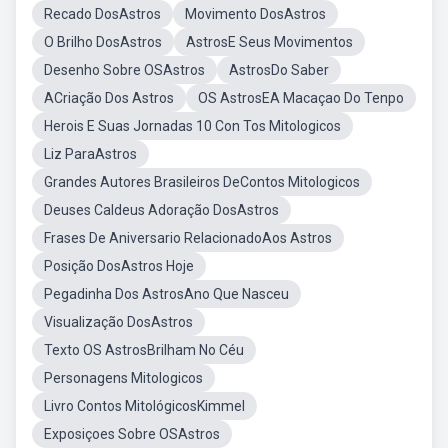
Recado DosAstros
Movimento DosAstros
O Brilho DosAstros
AstrosE Seus Movimentos
Desenho Sobre OSAstros
AstrosDo Saber
ACriação Dos Astros
OS AstrosEA Macaçao Do Tenpo
Herois E Suas Jornadas 10 Con Tos Mitologicos
Liz ParaAstros
Grandes Autores Brasileiros DeContos Mitologicos
Deuses Caldeus Adoração DosAstros
Frases De Aniversario RelacionadoAos Astros
Posição DosAstros Hoje
Pegadinha Dos AstrosAno Que Nasceu
Visualização DosAstros
Texto OS AstrosBrilham No Céu
Personagens Mitologicos
Livro Contos MitológicosKimmel
Exposiçoes Sobre OSAstros