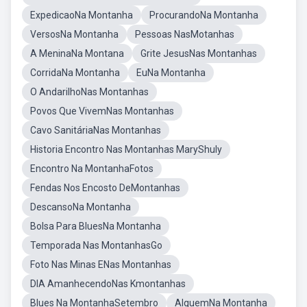
ExpedicaoNa Montanha
ProcurandoNa Montanha
VersosNa Montanha
Pessoas NasMotanhas
A MeninaNa Montana
Grite JesusNas Montanhas
CorridaNa Montanha
EuNa Montanha
O AndarilhoNas Montanhas
Povos Que VivemNas Montanhas
Cavo SanitáriaNas Montanhas
Historia Encontro Nas Montanhas MaryShuly
Encontro Na MontanhaFotos
Fendas Nos Encosto DeMontanhas
DescansoNa Montanha
Bolsa Para BluesNa Montanha
Temporada Nas MontanhasGo
Foto Nas Minas ENas Montanhas
DIA AmanhecendoNas Kmontanhas
Blues Na MontanhaSetembro
AlguemNa Montanha