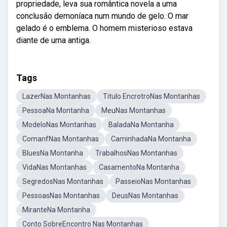
propriedade, leva sua romântica novela a uma
conclusão demoníaca num mundo de gelo. O mar
gelado é o emblema. O homem misterioso estava
diante de uma antiga.
Tags
LazerNas Montanhas
Titulo EncrotroNas Montanhas
PessoaNa Montanha
MeuNas Montanhas
ModeloNas Montanhas
BaladaNa Montanha
ComanfNas Montanhas
CaminhadaNa Montanha
BluesNa Montanha
TrabalhosNas Montanhas
VidaNas Montanhas
CasamentoNa Montanha
SegredosNas Montanhas
PasseioNas Montanhas
PessoasNas Montanhas
DeusNas Montanhas
MiranteNa Montanha
Conto SobreEncontro Nas Montanhas