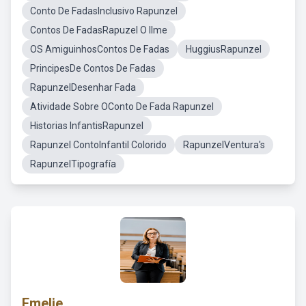
Conto De FadasInclusivo Rapunzel
Contos De FadasRapuzel O Ilme
OS AmiguinhosContos De Fadas
HuggiusRapunzel
PrincipesDe Contos De Fadas
RapunzelDesenhar Fada
Atividade Sobre OConto De Fada Rapunzel
Historias InfantisRapunzel
Rapunzel ContoInfantil Colorido
RapunzelVentura's
RapunzelTipografía
Emelie