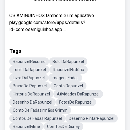
OS AMIGUINHOS também é um aplicativo
play.google.com/store/apps/details?
id=com.osamiguinhos.app ...
Tags
RapunzelResumo
Bolo DaRapunzel
Torre DaRapunzel
RapunzelHistória
Livro DaRapunzel
ImagensFadas
BruxaDe Rapunzel
Conto Rapunzel
Historia DaRapunzel
Atividades DaRapunzel
Desenho DaRapunzel
FotosDe Rapunzel
Conto De FadasIrmãos Grimm
Contos De Fadas Rapunzel
Desenho PintarRapunzel
RapunzelFilme
Con TosDe Disney