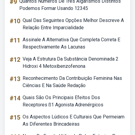
#9
Quantos Numeros De Tres Algarismos Distintos
Podemos Formar Usando 12345
#10
Qual Das Seguintes Opções Melhor Descreve A
Relação Entre Imparcialidade
#11
Assinale A Alternativa Que Completa Correta E
Respectivamente As Lacunas
#12
Veja A Estrutura Da Substância Denominada 2
Hidroxi 4 Metoxibenzofenona
#13
Reconhecimento Da Contribuição Feminina Nas
Ciências E Na Saúde Redação
#14
Quais São Os Principais Efeitos Dos
Receptores ß1 Agonista Adrenérgicos
#15
Os Aspectos Lúdicos E Culturais Que Permeiam
As Diferentes Brincadeiras