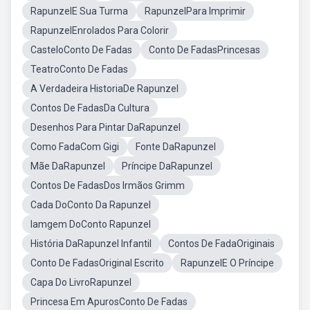
RapunzelE Sua Turma
RapunzelPara Imprimir
RapunzelEnrolados Para Colorir
CasteloConto De Fadas
Conto De FadasPrincesas
TeatroConto De Fadas
A Verdadeira HistoriaDe Rapunzel
Contos De FadasDa Cultura
Desenhos Para Pintar DaRapunzel
Como FadaCom Gigi
Fonte DaRapunzel
Mãe DaRapunzel
Príncipe DaRapunzel
Contos De FadasDos Irmãos Grimm
Cada DoConto Da Rapunzel
Iamgem DoConto Rapunzel
História DaRapunzel Infantil
Contos De FadaOriginais
Conto De FadasOriginal Escrito
RapunzelE O Príncipe
Capa Do LivroRapunzel
Princesa Em ApurosConto De Fadas