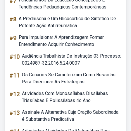
#7
Tendências Pedagógicas Contemporâneas
#8
A Prednisona é Um Glicocorticoide Sintético De
Potente Ação Antirreumática
#9
Para Impulsionar A Aprendizagem Formar
Entendimento Adquirir Conhecimento
#10
Audiência Trabalhista De Instrução 03 Processo:
0024987-32.2016.5.24.0007
#11
Os Cenarios Se Caracterizam Como Bussolas
Para Direcionar As Estrategias
#12
Atividades Com Monossílabas Dissílabas
Trissílabas E Polissílabas 4o Ano
#13
Assinale A Alternativa Cuja Oração Subordinada
é Substantiva Predicativa
Adaptadas Atividades De Matemática Para