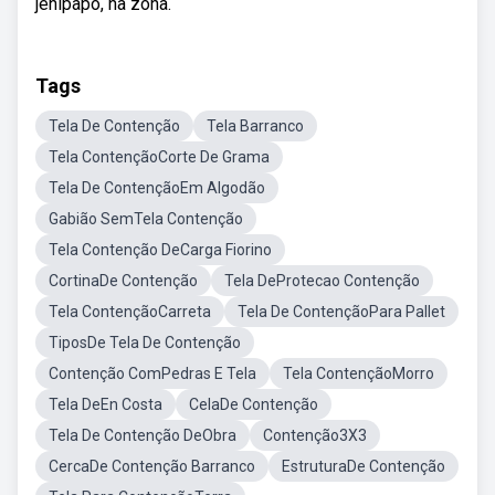
jenipapo, na zona.
Tags
Tela De Contenção
Tela Barranco
Tela ContençãoCorte De Grama
Tela De ContençãoEm Algodão
Gabião SemTela Contenção
Tela Contenção DeCarga Fiorino
CortinaDe Contenção
Tela DeProtecao Contenção
Tela ContençãoCarreta
Tela De ContençãoPara Pallet
TiposDe Tela De Contenção
Contenção ComPedras E Tela
Tela ContençãoMorro
Tela DeEn Costa
CelaDe Contenção
Tela De Contenção DeObra
Contenção3X3
CercaDe Contenção Barranco
EstruturaDe Contenção