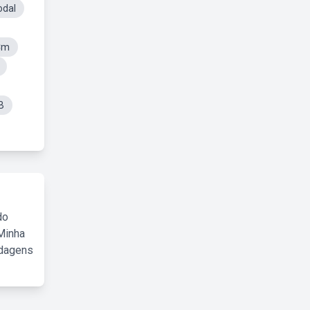
odal
Cm
B
do
Minha
rdagens