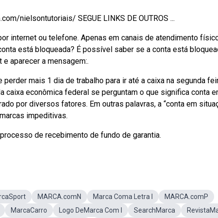
.com/nielsontutoriais/ SEGUE LINKS DE OUTROS ...
por internet ou telefone. Apenas em canais de atendimento físic
onta está bloqueada? É possível saber se a conta está bloquea
rdt e aparecer a mensagem:.
perder mais 1 dia de trabalho para ir até a caixa na segunda fei
da caixa econômica federal se perguntam o que significa conta 
do por diversos fatores. Em outras palavras, a “conta em situa
 marcas impeditivas.
 processo de recebimento de fundo de garantia.
rcaSport
MARCA.comN
Marca Coma Letra I
MARCA.comP
MarcaCarro
Logo DeMarca Com I
SearchMarca
RevistaM