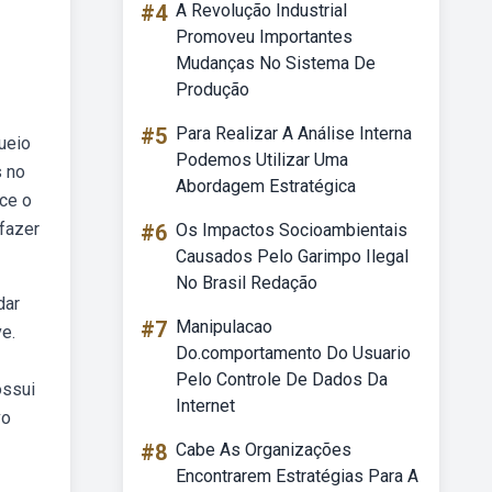
#4
A Revolução Industrial
Promoveu Importantes
Mudanças No Sistema De
Produção
#5
Para Realizar A Análise Interna
ueio
Podemos Utilizar Uma
s no
Abordagem Estratégica
ece o
fazer
#6
Os Impactos Socioambientais
Causados Pelo Garimpo Ilegal
No Brasil Redação
dar
#7
Manipulacao
e.
Do.comportamento Do Usuario
Pelo Controle De Dados Da
ossui
Internet
vo
#8
Cabe As Organizações
Encontrarem Estratégias Para A