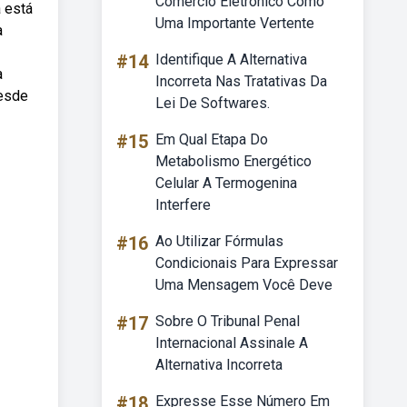
Comercio Eletronico Como
 está
Uma Importante Vertente
a
#14
Identifique A Alternativa
a
Incorreta Nas Tratativas Da
desde
Lei De Softwares.
#15
Em Qual Etapa Do
Metabolismo Energético
Celular A Termogenina
Interfere
#16
Ao Utilizar Fórmulas
Condicionais Para Expressar
Uma Mensagem Você Deve
#17
Sobre O Tribunal Penal
Internacional Assinale A
Alternativa Incorreta
#18
Expresse Esse Número Em