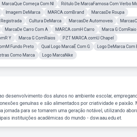
MarcaQue Começa Com NI
Rótulo De MarcaFamosa Com Verbo M
Imagem DeMarca
MARCA.comBrand
MarcasDe Roupa
 Registrada
Cultura DeMarca
MarcasDe Automoveis
Marcas
MarcaDe Carro Com A
MARCA.comH Carro
Marca G ComRaio
omR Y
Marca G ComRaios
PZT MARCA.comU Chapel
omM Fundo Preto
Qual Logo MarcaÉ Com G
Logo DeMarca Com 
tras Como Marca
Logo MarcaNike
 ao desenvolvimento dos alunos no ambiente escolar, empregan
nexões genuínas e são alimentados por criatividade e paixão. 
a jornada para se tornarem uma geração notável, utilizando abo
ipais instituições acadêmicas do mundo - dsw.aau.edu.et.