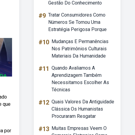
Gestão Do Conhecimento
#9
Tratar Consumidores Como
Números Se Tornou Uma
Estratégia Perigosa Porque
#10
Mudanças E Permanências
Nos Patrimônios Culturais
Materiais Da Humanidade
#11
Quando Avaliamos A
Aprendizagem Também
Necessitamos Escolher As
Técnicas
lado
#12
Quais Valores Da Antiguidade
e que
Clássica Os Humanistas
Procuraram Resgatar
#13
Muitas Empresas Veem O
ça por