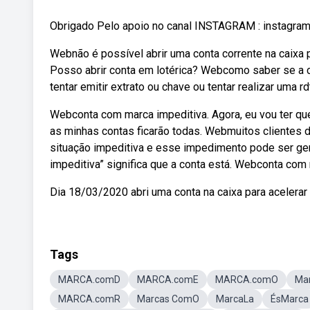
Obrigado Pelo apoio no canal INSTAGRAM : instagram
Webnão é possível abrir uma conta corrente na caixa 
Posso abrir conta em lotérica? Webcomo saber se a c
tentar emitir extrato ou chave ou tentar realizar uma 
Webconta com marca impeditiva. Agora, eu vou ter que 
as minhas contas ficarão todas. Webmuitos clientes 
situação impeditiva e esse impedimento pode ser gera
impeditiva” significa que a conta está. Webconta com
Dia 18/03/2020 abri uma conta na caixa para acelerar
Tags
MARCA.comD
MARCA.comE
MARCA.comO
Ma
MARCA.comR
Marcas ComO
MarcaLa
ÉsMarca