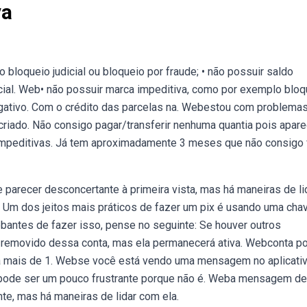
va
bloqueio judicial ou bloqueio por fraude; • não possuir saldo
cial. Web• não possuir marca impeditiva, como por exemplo bloq
 negativo. Com o crédito das parcelas na. Webestou com problema
riado. Não consigo pagar/transferir nenhuma quantia pois apar
impeditivas. Já tem aproximadamente 3 meses que não consigo 
arecer desconcertante à primeira vista, mas há maneiras de li
. Um dos jeitos mais práticos de fazer um pix é usando uma chav
antes de fazer isso, pense no seguinte: Se houver outros
rá removido dessa conta, mas ela permanecerá ativa. Webconta p
há mais de 1. Webse você está vendo uma mensagem no aplicati
, pode ser um pouco frustrante porque não é. Weba mensagem de
te, mas há maneiras de lidar com ela.