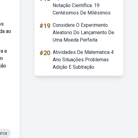
Notação Científica. 19
Centésimos De Milésimos
os.
#19
Considere O Experimento
da ao
Aleatorio Do Lançamento De
Uma Moeda Perfeita
ra e
#20
Atividades De Matematica 4
em
Ano Situações Problemas
ção
Adição E Subtração
arca