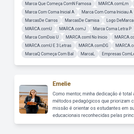
Marca Que Começa ComN Famosa
MARCA.comLm
Marca Com Coma Inicial A
Marca Com Coma Iniciau A
MarcasDe Carros
MarcasDe Camisa
Logo DeMarca
MARCA.comU
MARCA.comJ
Marca Coma Letra P
Marca ComDois U
MARCA.comI No Inicio
MARCA.c
MARCA.comU E 3 Letras
MARCA.comDG
MARCA.c
MarcaQ Começa Com Bal
MarcaL
Empresas ComLe
Emelie
Como mentor, minha dedicação é total
métodos pedagógicos que priorizam co
missão é orientar os estudantes em su
educacionais reconhecidas pelas princ