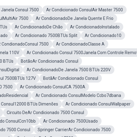
 Janela Consul 7500
Ar Condicionado ConsulAir Master 7500
lMultiAir 7500
Ar CondicionadoDe Janela Quente E Frio
BTUs
Ar CondicionadoDe Chão
Ar CondicionadoInstalado
nado
Ar Condicionado 7500BTUs Split
Ar Condicionado10
 CondionadoConsul 7500
Ar CondicionadoClasse A
nela 110V
Ar Condicionado Consul 7500Janela Com Controle Remo
00 BTUs
BotãoAr Condicionado Consul
sulDigital
Ar CondicionadoDe Janela 7500 BTUs 220V
sul 7500BTUs 127V
BotãAr Condicionado Consul
0 7500
Ar Condicionado ConsulCA 7500A
adoResidencial
Ar Condicionado ConsulModelo Ccbo7dbana
o Consul12000 BTUs Dimenões
Ar Condicionado ConsulWallpaper
Circuito DeAr Condicionado 7500 Consul
ado ConsulCcn10bb
Ar Condicionado 7500Usado
nado 7500 Consul
Springer CarrierAr Condicionado 7500