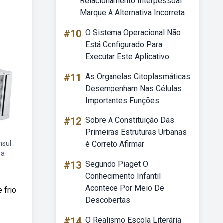
Relacionamento Interpessoal
Marque A Alternativa Incorreta
#10
O Sistema Operacional Não
Está Configurado Para
Executar Este Aplicativo
#11
As Organelas Citoplasmáticas
Desempenham Nas Células
Importantes Funções
#12
Sobre A Constituição Das
Primeiras Estruturas Urbanas
nsul
é Correto Afirmar
za
#13
Segundo Piaget O
Conhecimento Infantil
Acontece Por Meio De
 frio
Descobertas
#14
O Realismo Escola Literária