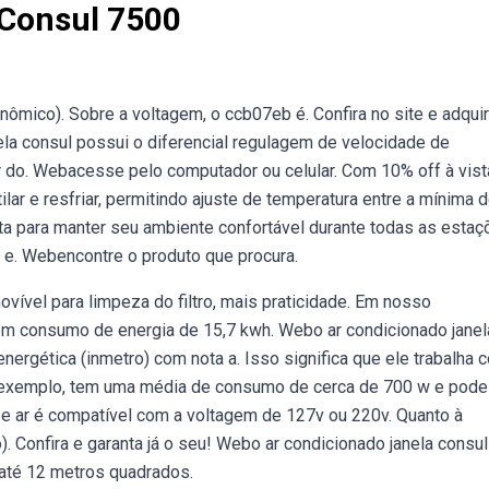
Consul 7500
nômico). Sobre a voltagem, o ccb07eb é. Confira no site e adquir
la consul possui o diferencial regulagem de velocidade de
ar do. Webacesse pelo computador ou celular. Com 10% off à vist
ar e resfriar, permitindo ajuste de temperatura entre a mínima d
ta para manter seu ambiente confortável durante todas as esta
 e. Webencontre o produto que procura.
ovível para limpeza do filtro, mais praticidade. Em nosso
em consumo de energia de 15,7 kwh. Webo ar condicionado janel
nergética (inmetro) com nota a. Isso significa que ele trabalha 
 exemplo, tem uma média de consumo de cerca de 700 w e pode
sse ar é compatível com a voltagem de 127v ou 220v. Quanto à
). Confira e garanta já o seu! Webo ar condicionado janela consu
 até 12 metros quadrados.