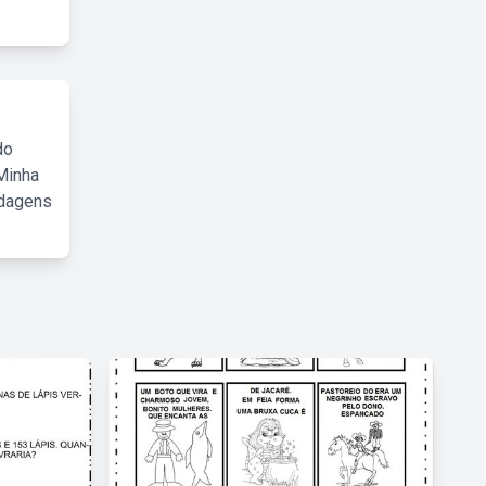
do
Minha
rdagens