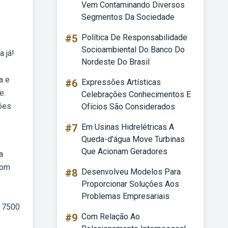
Vem Contaminando Diversos
Segmentos Da Sociedade
#5
Política De Responsabilidade
Socioambiental Do Banco Do
a já!
Nordeste Do Brasil
a e
#6
Expressões Artísticas
e.
Celebrações Conhecimentos E
ções
Ofícios São Considerados
#7
Em Usinas Hidrelétricas A
Queda-d'água Move Turbinas
Que Acionam Geradores
a
com
#8
Desenvolveu Modelos Para
Proporcionar Soluções Aos
Problemas Empresariais
l 7500
#9
Com Relação Ao