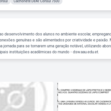
onsul
Cachonete DeAr Consul 7500
 ao desenvolvimento dos alunos no ambiente escolar, empregan
nexões genuínas e são alimentados por criatividade e paixão. 
a jornada para se tornarem uma geração notável, utilizando abo
ipais instituições acadêmicas do mundo - dsw.aau.edu.et.