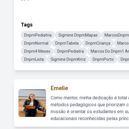
Tags
DnpmPediatria
Sigmine DnpmMapas
MarcosDnpm
DnpmNormal
DnpmTabela
DnpmCriança
Marco
Dnpm4 Meses
DnpmPediatra
Marcos Do Dnpm1 A
DnpmLista
Sigmine DnpmKmz
DnpmPorto
Dnpm
Emelie
Como mentor, minha dedicação é total
métodos pedagógicos que priorizam co
missão é orientar os estudantes em su
educacionais reconhecidas pelas princ