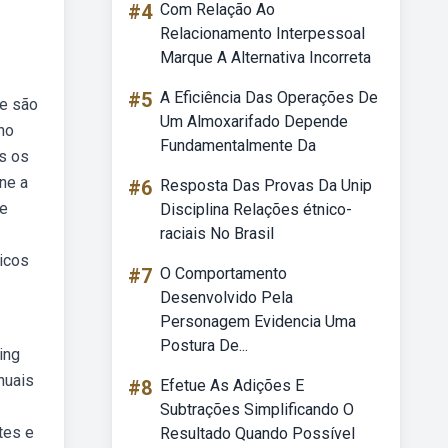
#4
Com Relação Ao
Relacionamento Interpessoal
Marque A Alternativa Incorreta
#5
A Eficiência Das Operações De
ue são
Um Almoxarifado Depende
no
Fundamentalmente Da
os os
ne a
#6
Resposta Das Provas Da Unip
 e
Disciplina Relações étnico-
raciais No Brasil
licos
#7
O Comportamento
Desenvolvido Pela
Personagem Evidencia Uma
Postura De...
ing
nuais
#8
Efetue As Adições E
Subtrações Simplificando O
tes e
Resultado Quando Possível