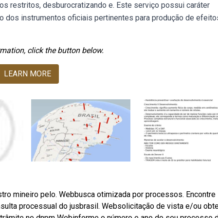
s restritos, desburocratizando e. Este serviço possui caráter
o dos instrumentos oficiais pertinentes para produção de efeito
mation, click the button below.
LEARN MORE
stro mineiro pelo. Webbusca otimizada por processos. Encontre
sulta processual do jusbrasil. Websolicitação de vista e/ou obt
m trâmite no dnpm Webinforme o número e ano do seu processo 