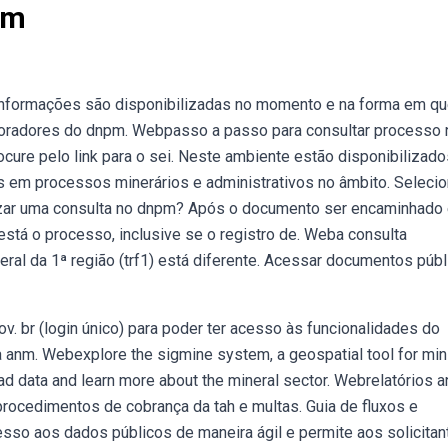
pm
informações são disponibilizadas no momento e na forma em q
boradores do dnpm. Webpasso a passo para consultar processo 
ocure pelo link para o sei. Neste ambiente estão disponibilizad
 em processos minerários e administrativos no âmbito. Selecio
zar uma consulta no dnpm? Após o documento ser encaminhado
está o processo, inclusive se o registro de. Weba consulta
deral da 1ª região (trf1) está diferente. Acessar documentos púb
v. br (login único) para poder ter acesso às funcionalidades do
a anm. Webexplore the sigmine system, a geospatial tool for min
d data and learn more about the mineral sector. Webrelatórios a
rocedimentos de cobrança da tah e multas. Guia de fluxos e
esso aos dados públicos de maneira ágil e permite aos solicitan