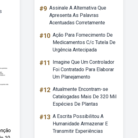
#9
Assinale A Alternativa Que
s
Apresenta As Palavras
Acentuadas Corretamente
#10
Ação Para Fornecimento De
Medicamentos C/c Tutela De
Urgência Antecipada
#11
Imagine Que Um Controlador
Foi Contratado Para Elaborar
Um Planejamento
#12
Atualmente Encontram-se
Catalogadas Mais De 320 Mil
Espécies De Plantas
#13
A Escrita Possibilitou A
Humanidade Armazenar E
enção
Transmitir Experiências
de 10