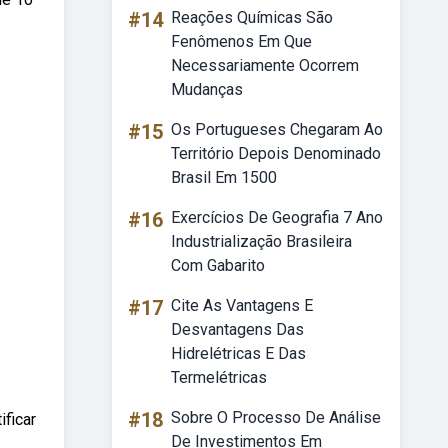
#14
Reações Químicas São
Fenômenos Em Que
Necessariamente Ocorrem
Mudanças
#15
Os Portugueses Chegaram Ao
Território Depois Denominado
Brasil Em 1500
#16
Exercícios De Geografia 7 Ano
Industrialização Brasileira
Com Gabarito
#17
Cite As Vantagens E
Desvantagens Das
Hidrelétricas E Das
Termelétricas
#18
Sobre O Processo De Análise
ficar
De Investimentos Em