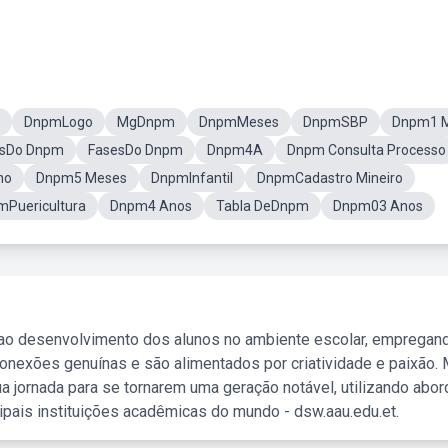
DnpmLogo
MgDnpm
DnpmMeses
DnpmSBP
Dnpm1 
sDo Dnpm
FasesDo Dnpm
Dnpm4A
Dnpm Consulta Processo
no
Dnpm5 Meses
DnpmInfantil
DnpmCadastro Mineiro
Puericultura
Dnpm4 Anos
Tabla DeDnpm
Dnpm03 Anos
 ao desenvolvimento dos alunos no ambiente escolar, empregan
nexões genuínas e são alimentados por criatividade e paixão. 
a jornada para se tornarem uma geração notável, utilizando abo
ipais instituições acadêmicas do mundo - dsw.aau.edu.et.