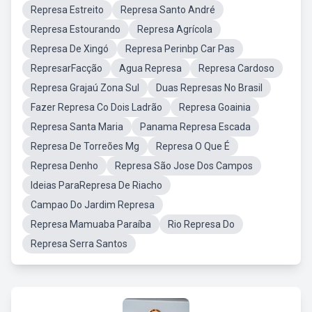
Represa Estreito
Represa Santo André
Represa Estourando
Represa Agrícola
Represa De Xingó
Represa Perinbp Car Pas
RepresarFacção
Agua Represa
Represa Cardoso
Represa Grajaú Zona Sul
Duas Represas No Brasil
Fazer Represa Co Dois Ladrão
Represa Goainia
Represa Santa Maria
Panama Represa Escada
Represa De Torreões Mg
Represa O Que É
Represa Denho
Represa São Jose Dos Campos
Ideias ParaRepresa De Riacho
Campao Do Jardim Represa
Represa Mamuaba Paraíba
Rio Represa Do
Represa Serra Santos