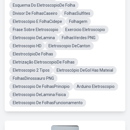
Esquema Do EletroscopioDe Folha
Divisor De FolhasCaseiro
FolhasSulfites
Eletroscópio E FolhaCidepe
Folhagem
Frase Sobre Eletroscopio
Exercicio Eletroscopio
Eletroscopio DeLamina
FolhasVerdes PNG
Eletroscopio HD
Eletroscopio DeCanton
ElestrocópioDe Folhas
Eletrização EletroscopioDe Folhas
Eletroscopio 2 Tipos
Eletroscópio DeGol Has Mateial
FolhasDinossauro PNG
Eletroscopio De FolhasPrincipio
Arduino Eletroscopio
Eletroscopio DeLamina Fisica
Eletroscopio De FolhasFuncionamento