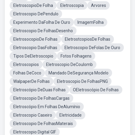
EletroscopioDe Folha
Eletroscopia
Arvores
Eletroscopio DePendulo
Experimento DaFolha De Ouro
ImagemFolha
Eletroscopio De FolhasDesenho
EletrosocopioDe Folhas
EletrostcopiosDe Folhas
Eletroscopio DasFolhas
Eletroscopio DeFolas De Ouro
Tipos DeEletroscopio
Fotos Folhagens
Eletroscopios
Eletroscopio DeCoulomb
Folhas DeCoco
Mandado DeSegurança Modelo
WalpaperDe Folhas
Eletroscopio De FolhasPNG
Eletroscópio DeDuas Folhas
OEletroscópio De Folhas
Eletroscopio De FolhasCargas
Eletroscópio Em Folhas DeAlumínio
Eletroscopio Caseiro
Eletricidade
Eletroscopio De FolhasMaterais
Eletroscopio Digital GIF