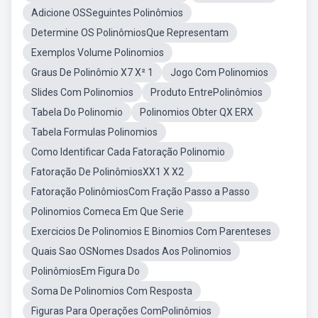
Adicione OSSeguintes Polinômios
Determine OS PolinômiosQue Representam
Exemplos Volume Polinomios
Graus De Polinômio X7 X² 1
Jogo Com Polinomios
Slides Com Polinomios
Produto EntrePolinômios
Tabela Do Polinomio
Polinomios Obter QX ERX
Tabela Formulas Polinomios
Como Identificar Cada Fatoração Polinomio
Fatoração De PolinômiosXX1 X X2
Fatoração PolinômiosCom Fração Passo a Passo
Polinomios Comeca Em Que Serie
Exercicios De Polinomios E Binomios Com Parenteses
Quais Sao OSNomes Dsados Aos Polinomios
PolinômiosEm Figura Do
Soma De Polinomios Com Resposta
Figuras Para Operações ComPolinômios