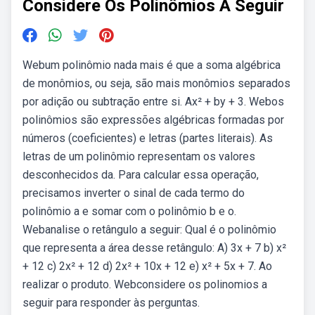
Considere Os Polinômios A Seguir
Webum polinômio nada mais é que a soma algébrica
de monômios, ou seja, são mais monômios separados
por adição ou subtração entre si. Ax² + by + 3. Webos
polinômios são expressões algébricas formadas por
números (coeficientes) e letras (partes literais). As
letras de um polinômio representam os valores
desconhecidos da. Para calcular essa operação,
precisamos inverter o sinal de cada termo do
polinômio a e somar com o polinômio b e o.
Webanalise o retângulo a seguir: Qual é o polinômio
que representa a área desse retângulo: A) 3x + 7 b) x²
+ 12 c) 2x² + 12 d) 2x² + 10x + 12 e) x² + 5x + 7. Ao
realizar o produto. Webconsidere os polinomios a
seguir para responder às perguntas.