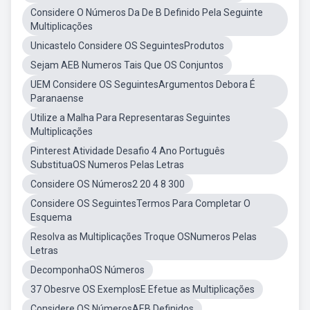
Considere O Números Da De B Definido Pela Seguinte
Multiplicações
Unicastelo Considere OS SeguintesProdutos
Sejam AEB Numeros Tais Que OS Conjuntos
UEM Considere OS SeguintesArgumentos Debora É
Paranaense
Utilize a Malha Para Representaras Seguintes
Multiplicações
Pinterest Atividade Desafio 4 Ano Português
SubstituaOS Numeros Pelas Letras
Considere OS Números2 20 4 8 300
Considere OS SeguintesTermos Para Completar O
Esquema
Resolva as Multiplicações Troque OSNumeros Pelas
Letras
DecomponhaOS Números
37 Obesrve OS ExemplosE Efetue as Multiplicações
Considere OS NúmerosAEB Definidos