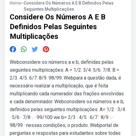
Home
>
Considere Os Números A E B Definidos Pelas
Seguintes Multiplicações
Considere Os Números A E B
Definidos Pelas Seguintes
Multiplicações
Webconsidere os números a e b, definidas pelas
seguintes multiplicações: A = 1/2. 3/4. 5/6. 7/8. B =
2/3. 4/5. 6/7. 8/9. 98/99. Webpara a questão dada, é
necessário realizar a multiplicação, que é feita
multiplicando cada numerador das frações envolvidas
e cada denominador. Webconsidere os números a e b,
definidos pelas seguintes multiplicações: A= 1/2 · 3/4
· 5/6 · 7/8 ·. · 99/100 we b= 2/3 · 4/5 · 6/7 · 8/9 ·. ·
98/99 · nessas condições, o produto. Webportal de
perguntas e respostas para estudantes sobre todas