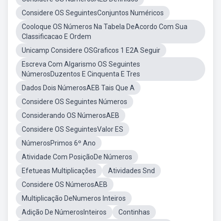
Considere OS SeguintesConjuntos Numéricos
Cooloque OS Números Na Tabela DeAcordo Com Sua
Classificacao E Ordem
Unicamp Considere OSGraficos 1 E2A Seguir
Escreva Com Algarismo OS Seguintes
NúmerosDuzentos E Cinquenta E Tres
Dados Dois NúmerosAEB Tais Que A
Considere OS Seguintes Números
Considerando OS NúmerosAEB
Considere OS SeguintesValor ES
NúmerosPrimos 6º Ano
Atividade Com PosiçãoDe Números
Efetueas Multiplicações
Atividades Snd
Considere OS NúmerosAEB
Multiplicação DeNumeros Inteiros
Adição De NúmerosInteiros
Continhas