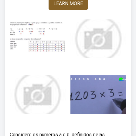
LEARN MORE
Considere os números a e b, definidos pelas