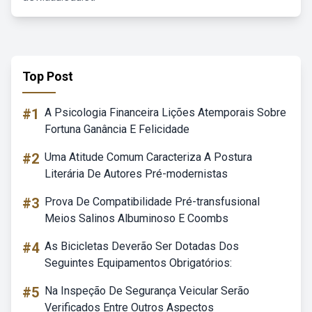
Top Post
#1
A Psicologia Financeira Lições Atemporais Sobre
Fortuna Ganância E Felicidade
#2
Uma Atitude Comum Caracteriza A Postura
Literária De Autores Pré-modernistas
#3
Prova De Compatibilidade Pré-transfusional
Meios Salinos Albuminoso E Coombs
#4
As Bicicletas Deverão Ser Dotadas Dos
Seguintes Equipamentos Obrigatórios:
#5
Na Inspeção De Segurança Veicular Serão
Verificados Entre Outros Aspectos