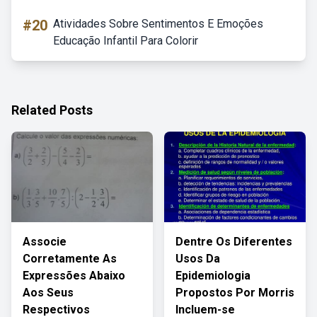
#20
Atividades Sobre Sentimentos E Emoções
Educação Infantil Para Colorir
Related Posts
Associe
Dentre Os Diferentes
Corretamente As
Usos Da
Expressões Abaixo
Epidemiologia
Aos Seus
Propostos Por Morris
Respectivos
Incluem-se