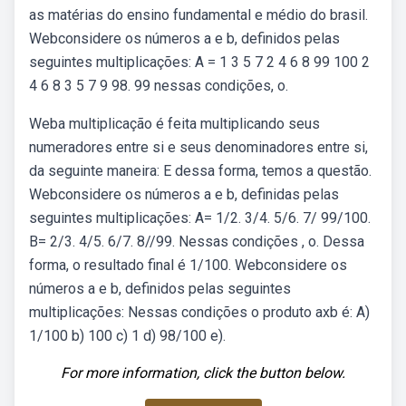
as matérias do ensino fundamental e médio do brasil.
Webconsidere os números a e b, definidos pelas
seguintes multiplicações: A = 1 3 5 7 2 4 6 8 99 100 2
4 6 8 3 5 7 9 98. 99 nessas condições, o.
Weba multiplicação é feita multiplicando seus
numeradores entre si e seus denominadores entre si,
da seguinte maneira: E dessa forma, temos a questão.
Webconsidere os números a e b, definidas pelas
seguintes multiplicações: A= 1/2. 3/4. 5/6. 7/ 99/100.
B= 2/3. 4/5. 6/7. 8//99. Nessas condições , o. Dessa
forma, o resultado final é 1/100. Webconsidere os
números a e b, definidos pelas seguintes
multiplicações: Nessas condições o produto axb é: A)
1/100 b) 100 c) 1 d) 98/100 e).
For more information, click the button below.