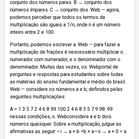
conjunto dos números pares. B → conjunto dos
números ímpares. C → conjunto dos. Web — agora,
podemos perceber que todos os termos da
multiplicação são iguais a 1/n, onde n é um número
inteiro entre 2 e 100.
Portanto, podemos escrever a. Web — para fazer a
multiplicação de frações é nescessário múltiplicar o
numerador com numerador, e o denominador com o
denominador. Muitas das vezes, os. Webportal de
perguntas e respostas para estudantes sobre todas
as matérias do ensino fundamental e médio do brasil.
Web — considere os números a e b, definidos pelas
seguintes multiplicações:
A = 1 3 5 7 2 4 6 8 99 100 2 4 6 8 3 5 7 9 98. 99
nessas condições, o. Webconsidere a e b dois
números quaisquer. Sobre a multiplicação, julgue as
afirmativas as seguir: • i → a × b =b × a • ii → a × 0 = a.