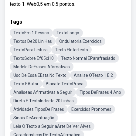
texto 1: Web0,5 em 0,5 pontos.
Tags
TextoEm 1 Pessoa
TextoLongo
Textos De20 Lin Has
Ondulatoria Exercicios
TextoPara Leitura
Texto EIntertexto
TextoSobre Ef05ci10
Texto Normal EParafrasiado
Modelo DeFrases Afirmativas
Uso De Essa EEsta No Texto
Analise OTesto 1 E 2
Texto EAutor
Blacate TextoProva
Analiseas Afirmativas a Seguir
Tipos DeFrases 4 Ano
Direto E TextoIndireto 20 Linhas
Atividades TiposDe Frases
Exercicios Pronomes
Sinais DeAcentuação
Leia O Texto a Seguir aArte De Ver Alves
Caracteristicas De TextoAfirmativo