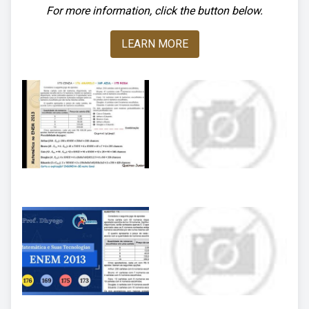
For more information, click the button below.
LEARN MORE