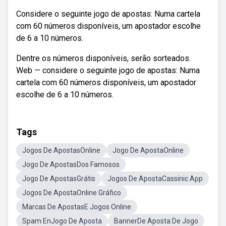
Considere o seguinte jogo de apostas: Numa cartela
com 60 números disponíveis, um apostador escolhe
de 6 a 10 números.
Dentre os números disponíveis, serão sorteados.
Web — considere o seguinte jogo de apostas: Numa
cartela com 60 números disponíveis, um apostador
escolhe de 6 a 10 números.
Tags
Jogos De ApostasOnline
Jogo De ApostaOnline
Jogo De ApostasDos Famosos
Jogo De ApostasGrátis
Jogos De ApostaCassinic App
Jogos De ApostaOnline Gráfico
Marcas De ApostasE Jogos Online
Spam EnJogo De Aposta
BannerDe Aposta De Jogo