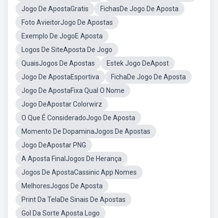
Jogo De ApostaGratis
FichasDe Jogo De Aposta
Foto AvieitorJogo De Apostas
Exemplo De JogoE Aposta
Logos De SiteAposta De Jogo
QuaisJogos De Apostas
Estek Jogo DeApost
Jogo De ApostaEsportiva
FichaDe Jogo De Aposta
Jogo De ApostaFixa Qual O Nome
Jogo DeApostar Colorwirz
O Que É ConsideradoJogo De Aposta
Momento De DopaminaJogos De Apostas
Jogo DeApostar PNG
A Aposta FinalJogos De Herança
Jogos De ApostaCassinic App Nomes
MelhoresJogos De Aposta
Print Da TelaDe Sinais De Apostas
Gol Da Sorte Aposta Logo