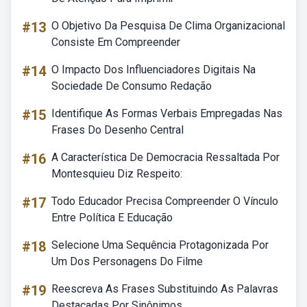
#13
O Objetivo Da Pesquisa De Clima Organizacional
Consiste Em Compreender
#14
O Impacto Dos Influenciadores Digitais Na
Sociedade De Consumo Redação
#15
Identifique As Formas Verbais Empregadas Nas
Frases Do Desenho Central
#16
A Característica De Democracia Ressaltada Por
Montesquieu Diz Respeito:
#17
Todo Educador Precisa Compreender O Vínculo
Entre Política E Educação
#18
Selecione Uma Sequência Protagonizada Por
Um Dos Personagens Do Filme
#19
Reescreva As Frases Substituindo As Palavras
Destacadas Por Sinônimos