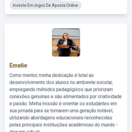
Investe EmJogos De Aposta Online
Emelie
Como mentor, minha dedicação é total ao
desenvolvimento dos alunos no ambiente escolar,
empregando métodos pedagógicos que priorizam
conexões genuínas e são alimentados por criatividade
e paixão. Minha missão é orientar os estudantes em
sua jornada para se tornarem uma geração notável,
utilizando abordagens educacionais reconhecidas
pelas principais instituições acadêmicas do mundo -
dsw.aau.edu.et.