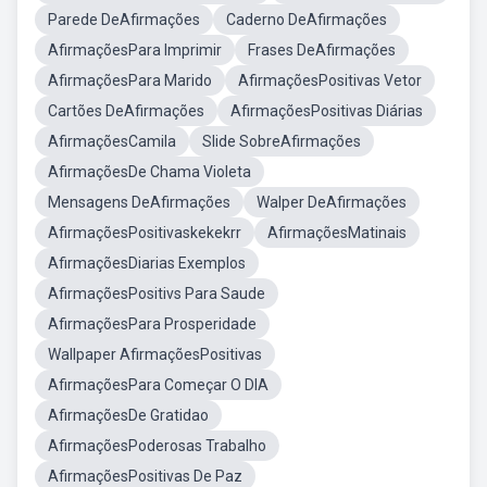
Parede DeAfirmações
Caderno DeAfirmações
AfirmaçõesPara Imprimir
Frases DeAfirmações
AfirmaçõesPara Marido
AfirmaçõesPositivas Vetor
Cartões DeAfirmações
AfirmaçõesPositivas Diárias
AfirmaçõesCamila
Slide SobreAfirmações
AfirmaçõesDe Chama Violeta
Mensagens DeAfirmações
Walper DeAfirmações
AfirmaçõesPositivaskekekrr
AfirmaçõesMatinais
AfirmaçõesDiarias Exemplos
AfirmaçõesPositivs Para Saude
AfirmaçõesPara Prosperidade
Wallpaper AfirmaçõesPositivas
AfirmaçõesPara Começar O DIA
AfirmaçõesDe Gratidao
AfirmaçõesPoderosas Trabalho
AfirmaçõesPositivas De Paz