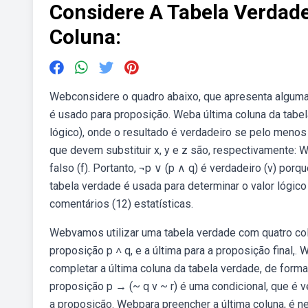
Considere A Tabela Verdade
Coluna:
Webconsidere o quadro abaixo, que apresenta algumas
é usado para proposição. Weba última coluna da tabel
lógico), onde o resultado é verdadeiro se pelo meno
que devem substituir x, y e z são, respectivamente: W
falso (f). Portanto, ¬p ∨ (p ∧ q) é verdadeiro (v) porq
tabela verdade é usada para determinar o valor lógi
comentários (12) estatísticas.
Webvamos utilizar uma tabela verdade com quatro col
proposição p ˄ q, e a última para a proposição final,.
completar a última coluna da tabela verdade, de forma
proposição p → (~ q v ~ r) é uma condicional, que é 
a proposição. Webpara preencher a última coluna, é nec