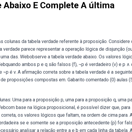
 Abaixo E Complete A última
 colunas da tabela verdade referente à proposição. Considere 
a verdade parece representar a operação lógica de disjunção (o
s uma das. Webobserve a tabela verdade abaixo. Os valores lógi
ebquando ambos p e q são falsos (f), ¬p é verdadeiro (v) e p ∧ 
ue ¬p é v. A afirmação correta sobre a tabela verdade é a seguinte
co de proposições compostas em. Gabarito comentado (0) aulas (
unas: Uma para a proposição p, uma para a proposição q, uma pa
 Webcom base na lógica proposicional, é possível dizer que, para
 correta, os valores lógicos que faltam, na ordem de cima para. 
verdadeira se e somente se a proposição antecedente (p) for fal
essário analisar a relação entre a e b em cada linha da tabela. 