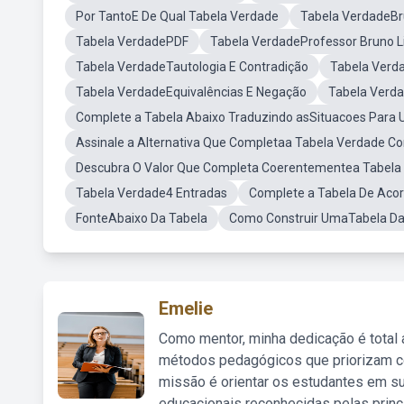
Por TantoE De Qual Tabela Verdade
Tabela VerdadeB
Tabela VerdadePDF
Tabela VerdadeProfessor Bruno 
Tabela VerdadeTautologia E Contradição
Tabela Verd
Tabela VerdadeEquivalências E Negação
Tabela Verda
Complete a Tabela Abaixo Traduzindo asSituacoes Para
Assinale a Alternativa Que Completaa Tabela Verdade C
Descubra O Valor Que Completa Coerentementea Tabela
Tabela Verdade4 Entradas
Complete a Tabela De Aco
FonteAbaixo Da Tabela
Como Construir UmaTabela D
Emelie
Como mentor, minha dedicação é total
métodos pedagógicos que priorizam co
missão é orientar os estudantes em su
educacionais reconhecidas pelas princ