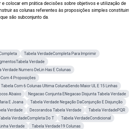
e colocar em prática decisões sobre objetivos e utilização de
struir as colunas referentes às proposições simples constituin
que são subconjunto da.
 Completa
Tabela VerdadeCompleta Para Imprimir
SegmentosTabela Verdade
a Verdade Numero DeLin Has E Colunas
eCom 4 Proposições
Tabela Com 6 Colunas Ultima ColunaSendo Maior UL E 15 Linhas
locos Abaixo
Negacao Conjunta ENegacao Disjunta Tabela Verdade
aria E Joana
Tabela Verdade Negação DaConjunção E Disjunção
bela Verdade
Decorandoa Tabela Verdade
Tabela VerdadePQR
Tabela VerdadeCompleta Do T
Tabela VerdadeCondicional
Linha Verdade
Tabela Verdade19 Colunas