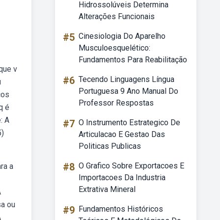
Hidrossolúveis Determina
Alterações Funcionais
#5
Cinesiologia Do Aparelho
Musculoesquelético:
Fundamentos Para Reabilitação
que v
#6
Tecendo Linguagens Língua
u
Portuguesa 9 Ano Manual Do
cos
Professor Respostas
q é
: A
#7
O Instrumento Estrategico De
5)
Articulacao E Gestao Das
Politicas Publicas
#8
O Grafico Sobre Exportacoes E
ra a
Importacoes Da Industria
Extrativa Mineral
A
sa ou
#9
Fundamentos Históricos
A