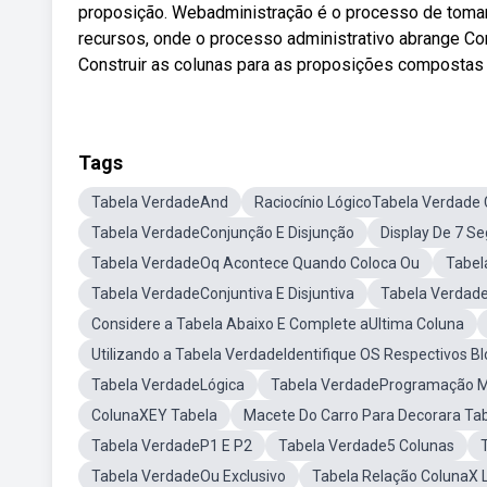
proposição. Webadministração é o processo de tomar 
recursos, onde o processo administrativo abrange Con
Construir as colunas para as proposições compostas 
Tags
Tabela VerdadeAnd
Raciocínio LógicoTabela Verdade
Tabela VerdadeConjunção E Disjunção
Display De 7 
Tabela VerdadeOq Acontece Quando Coloca Ou
Tabel
Tabela VerdadeConjuntiva E Disjuntiva
Tabela Verdad
Considere a Tabela Abaixo E Complete aUltima Coluna
Utilizando a Tabela VerdadeIdentifique OS Respectivos B
Tabela VerdadeLógica
Tabela VerdadeProgramação M
ColunaXEY Tabela
Macete Do Carro Para Decorara Ta
Tabela VerdadeP1 E P2
Tabela Verdade5 Colunas
Tabela VerdadeOu Exclusivo
Tabela Relação ColunaX 