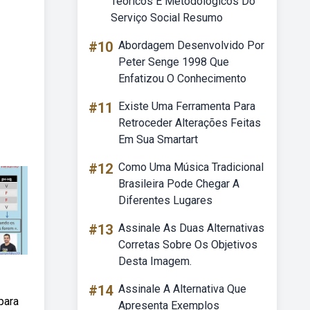
Teóricos E Metodológicos Do
Serviço Social Resumo
#10
Abordagem Desenvolvido Por
Peter Senge 1998 Que
Enfatizou O Conhecimento
#11
Existe Uma Ferramenta Para
Retroceder Alterações Feitas
Em Sua Smartart
#12
Como Uma Música Tradicional
Brasileira Pode Chegar A
Diferentes Lugares
#13
Assinale As Duas Alternativas
Corretas Sobre Os Objetivos
Desta Imagem.
#14
Assinale A Alternativa Que
para
Apresenta Exemplos