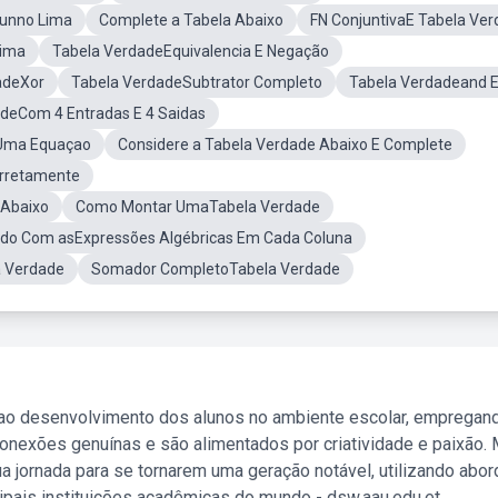
runno Lima
Complete a Tabela Abaixo
FN ConjuntivaE Tabela Ve
Lima
Tabela VerdadeEquivalencia E Negação
adeXor
Tabela VerdadeSubtrator Completo
Tabela Verdadeand E
deCom 4 Entradas E 4 Saidas
 Uma Equaçao
Considere a Tabela Verdade Abaixo E Complete
orretamente
 Abaixo
Como Montar UmaTabela Verdade
rdo Com asExpressões Algébricas Em Cada Coluna
a Verdade
Somador CompletoTabela Verdade
 ao desenvolvimento dos alunos no ambiente escolar, empregan
nexões genuínas e são alimentados por criatividade e paixão. 
a jornada para se tornarem uma geração notável, utilizando abo
ipais instituições acadêmicas do mundo - dsw.aau.edu.et.