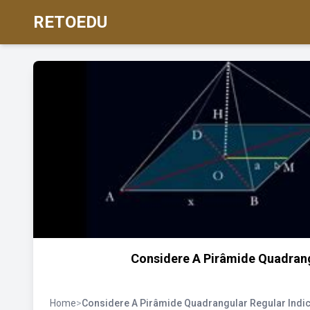
RETOEDU
Considere A Pirâmide Quadrang
Home
>
Considere A Pirâmide Quadrangular Regular Indi