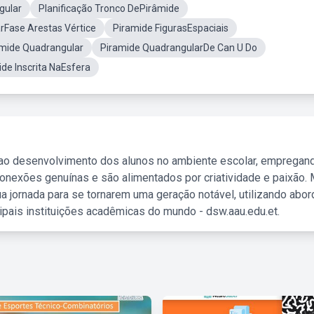
gular
Planificação Tronco DePirâmide
rFase Arestas Vértice
Piramide FigurasEspaciais
âmide Quadrangular
Piramide QuadrangularDe Can U Do
de Inscrita NaEsfera
 ao desenvolvimento dos alunos no ambiente escolar, empregan
nexões genuínas e são alimentados por criatividade e paixão. 
a jornada para se tornarem uma geração notável, utilizando abo
ipais instituições acadêmicas do mundo - dsw.aau.edu.et.