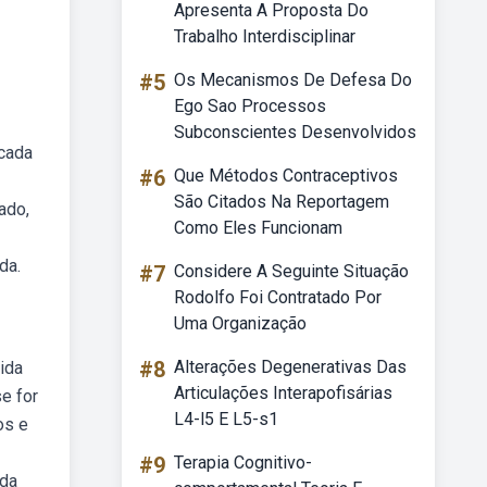
Apresenta A Proposta Do
Trabalho Interdisciplinar
#5
Os Mecanismos De Defesa Do
Ego Sao Processos
Subconscientes Desenvolvidos
 cada
#6
Que Métodos Contraceptivos
São Citados Na Reportagem
ado,
Como Eles Funcionam
da.
#7
Considere A Seguinte Situação
Rodolfo Foi Contratado Por
Uma Organização
#8
Alterações Degenerativas Das
ida
Articulações Interapofisárias
e for
L4-l5 E L5-s1
os e
#9
Terapia Cognitivo-
 da