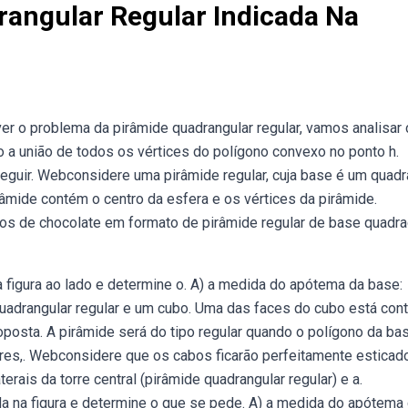
rangular Regular Indicada Na
lver o problema da pirâmide quadrangular regular, vamos analisar
 a união de todos os vértices do polígono convexo no ponto h.
eguir. Webconsidere uma pirâmide regular, cuja base é um quadr
âmide contém o centro da esfera e os vértices da pirâmide.
os de chocolate em formato de pirâmide regular de base quadra
a figura ao lado e determine o. A) a medida do apótema da base:
adrangular regular e um cubo. Uma das faces do cubo está cont
oposta. A pirâmide será do tipo regular quando o polígono da bas
lares,. Webconsidere que os cabos ficarão perfeitamente esticad
rais da torre central (pirâmide quadrangular regular) e a.
da na figura e determine o que se pede. A) a medida do apótema