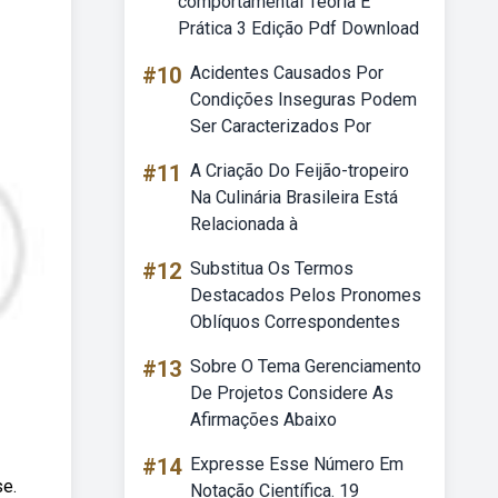
comportamental Teoria E
Prática 3 Edição Pdf Download
#10
Acidentes Causados Por
Condições Inseguras Podem
Ser Caracterizados Por
#11
A Criação Do Feijão-tropeiro
Na Culinária Brasileira Está
Relacionada à
#12
Substitua Os Termos
Destacados Pelos Pronomes
Oblíquos Correspondentes
#13
Sobre O Tema Gerenciamento
De Projetos Considere As
Afirmações Abaixo
#14
Expresse Esse Número Em
se.
Notação Científica. 19