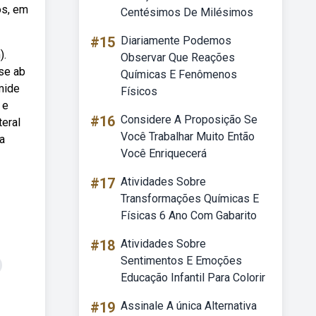
os, em
Centésimos De Milésimos
#15
Diariamente Podemos
).
Observar Que Reações
ase ab
Químicas E Fenômenos
mide
Físicos
 e
#16
Considere A Proposição Se
teral
Você Trabalhar Muito Então
a
Você Enriquecerá
#17
Atividades Sobre
Transformações Químicas E
Físicas 6 Ano Com Gabarito
#18
Atividades Sobre
Sentimentos E Emoções
Educação Infantil Para Colorir
#19
Assinale A única Alternativa