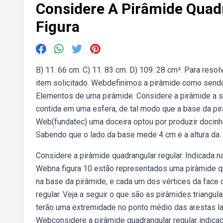
Considere A Pirâmide Quad
Figura
B) 11. 66 cm. C) 11. 83 cm. D) 109. 28 cm². Para reso
item solicitado. Webdefinimos a pirâmide como sendo
Elementos de uma pirâmide. Considere a pirâmide a s
contida em uma esfera, de tal modo que a base da pir
Web(fundatec) uma doceira optou por produzir docinh
Sabendo que o lado da base mede 4 cm e a altura da.
Considere a pirâmide quadrangular regular. Indicada n
Webna figura 10 estão representados uma pirâmide qu
na base da pirâmide, e cada um dos vértices da face 
regular. Veja a seguir o que são as pirâmides triangu
terão uma extremidade no ponto médio das arestas late
Webconsidere a pirâmide quadrangular regular indica