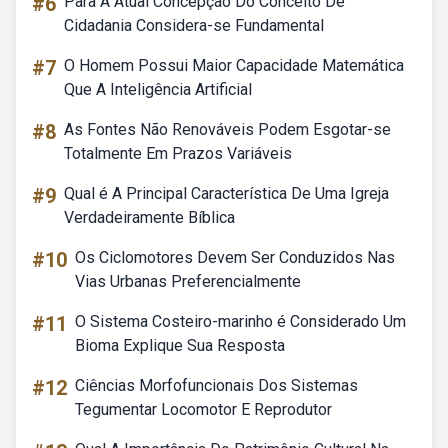
#6
Para A Atual Concepção Do Conceito De
Cidadania Considera-se Fundamental
#7
O Homem Possui Maior Capacidade Matemática
Que A Inteligência Artificial
#8
As Fontes Não Renováveis Podem Esgotar-se
Totalmente Em Prazos Variáveis
#9
Qual é A Principal Característica De Uma Igreja
Verdadeiramente Bíblica
#10
Os Ciclomotores Devem Ser Conduzidos Nas
Vias Urbanas Preferencialmente
#11
O Sistema Costeiro-marinho é Considerado Um
Bioma Explique Sua Resposta
#12
Ciências Morfofuncionais Dos Sistemas
Tegumentar Locomotor E Reprodutor