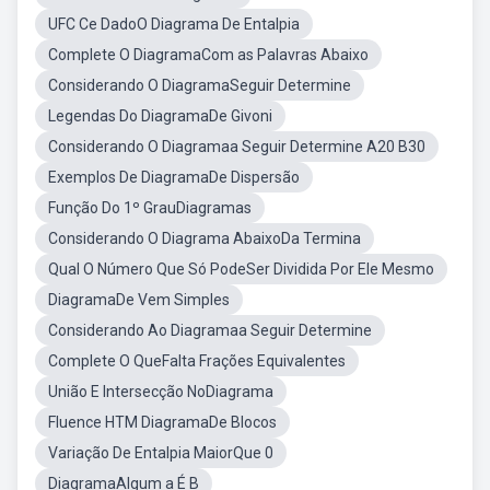
UFC Ce DadoO Diagrama De Entalpia
Complete O DiagramaCom as Palavras Abaixo
Considerando O DiagramaSeguir Determine
Legendas Do DiagramaDe Givoni
Considerando O Diagramaa Seguir Determine A20 B30
Exemplos De DiagramaDe Dispersão
Função Do 1º GrauDiagramas
Considerando O Diagrama AbaixoDa Termina
Qual O Número Que Só PodeSer Dividida Por Ele Mesmo
DiagramaDe Vem Simples
Considerando Ao Diagramaa Seguir Determine
Complete O QueFalta Frações Equivalentes
União E Intersecção NoDiagrama
Fluence HTM DiagramaDe Blocos
Variação De Entalpia MaiorQue 0
DiagramaAlgum a É B