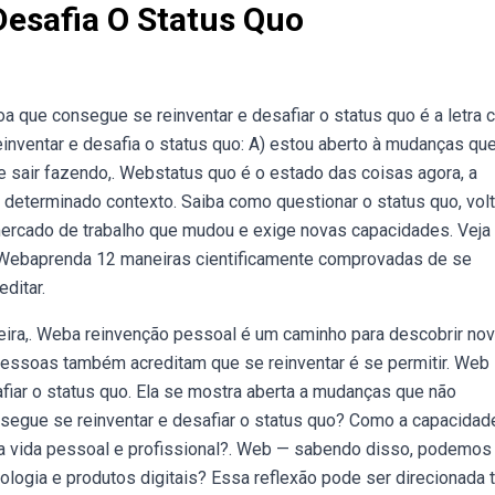
Desafia O Status Quo
a que consegue se reinventar e desafiar o status quo é a letra 
inventar e desafia o status quo: A) estou aberto à mudanças qu
 sair fazendo,. Webstatus quo é o estado das coisas agora, a
determinado contexto. Saiba como questionar o status quo, volt
ercado de trabalho que mudou e exige novas capacidades. Veja 
as. Webaprenda 12 maneiras cientificamente comprovadas de se
ditar.
ra,. Weba reinvenção pessoal é um caminho para descobrir no
pessoas também acreditam que se reinventar é se permitir. Web
fiar o status quo. Ela se mostra aberta a mudanças que não
egue se reinventar e desafiar o status quo? Como a capacidad
sua vida pessoal e profissional?. Web — sabendo disso, podemos
logia e produtos digitais? Essa reflexão pode ser direcionada 