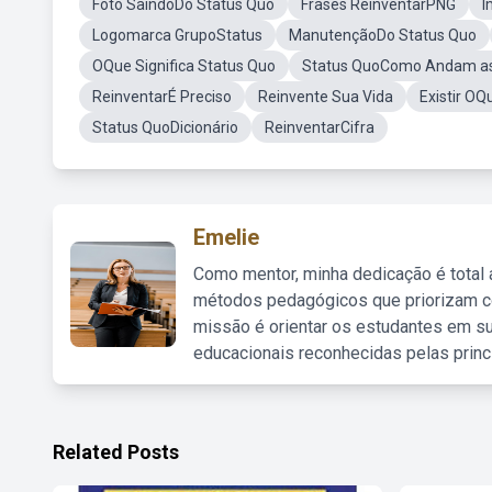
Foto SaindoDo Status Quo
Frases ReinventarPNG
I
Logomarca GrupoStatus
ManutençãoDo Status Quo
OQue Significa Status Quo
Status QuoComo Andam as
ReinventarÉ Preciso
Reinvente Sua Vida
Existir OQ
Status QuoDicionário
ReinventarCifra
Emelie
Como mentor, minha dedicação é total
métodos pedagógicos que priorizam co
missão é orientar os estudantes em su
educacionais reconhecidas pelas princ
Related Posts