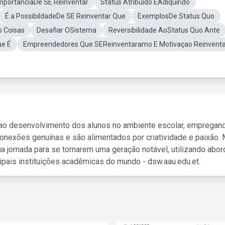
mportanciaDe SE Reinventar
Status Atribuido EAdiquirido
É a PossibildadeDe SE Reinventar Que
ExemplosDe Status Quo
 Coisas
Desafiar OSistema
Reversibilidade AoStatus Quo Ante
ue É
Empreendedores Que SEReinventaramo E Motivaçao Reinventa
 ao desenvolvimento dos alunos no ambiente escolar, empregan
nexões genuínas e são alimentados por criatividade e paixão. 
a jornada para se tornarem uma geração notável, utilizando abo
ipais instituições acadêmicas do mundo - dsw.aau.edu.et.