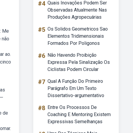
#4
Quais Inovações Podem Ser
Observadas Atualmente Nas
Produções Agropecuárias
#5
Os Solidos Geometricos Sao
c: Me
Elementos Tridimensionais
e não
Formados Por Poligonos
ar ao.
#6
Não Havendo Proibição
cinco
Expressa Pela Sinalização Os
Ciclistas Podem Circular
#7
Qual A Função Do Primeiro
Parágrafo Em Um Texto
vas
Dissertativo-argumentativo
 —
#8
Entre Os Processos De
e de
Coaching E Mentoring Existem
Expressivas Semelhanças
tomar.