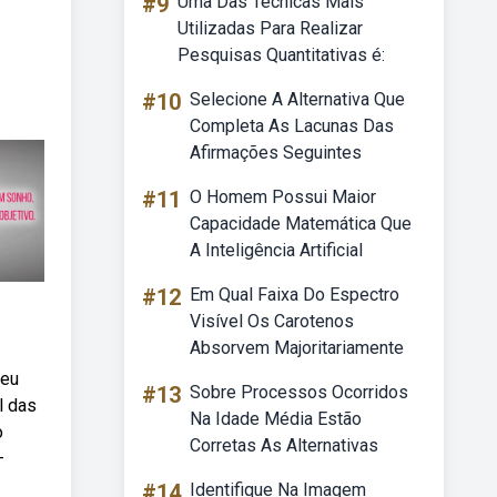
#9
Uma Das Técnicas Mais
Utilizadas Para Realizar
Pesquisas Quantitativas é:
#10
Selecione A Alternativa Que
Completa As Lacunas Das
Afirmações Seguintes
#11
O Homem Possui Maior
Capacidade Matemática Que
A Inteligência Artificial
#12
Em Qual Faixa Do Espectro
Visível Os Carotenos
Absorvem Majoritariamente
seu
#13
Sobre Processos Ocorridos
l das
Na Idade Média Estão
o
Corretas As Alternativas
—
#14
Identifique Na Imagem