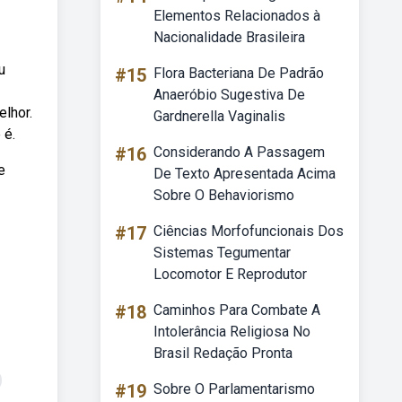
Elementos Relacionados à
Nacionalidade Brasileira
u
#15
Flora Bacteriana De Padrão
Anaeróbio Sugestiva De
elhor.
Gardnerella Vaginalis
 é.
#16
Considerando A Passagem
e
De Texto Apresentada Acima
Sobre O Behaviorismo
#17
Ciências Morfofuncionais Dos
Sistemas Tegumentar
Locomotor E Reprodutor
#18
Caminhos Para Combate A
Intolerância Religiosa No
Brasil Redação Pronta
#19
Sobre O Parlamentarismo