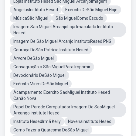
Lojas Instituto Hesed São Miguel ArcanjoImagem
AngelusInstituto Hesed
Exército DeSão Miguel Hoje
MúsicaSão Miguel
São MiguelComo Escudo
Imagem Sao Miguel ArcanjoLoja Imaculada Instituto
Hesed
Imagem De São Miguel Arcanjo InstitutoResed PNG
Couraça DeSão Patrício Instituto Hesed
Arvore DeSão Miguel
Consagração a São MiguelPara Imprimir
Devocionário DeSão Miguel
Exército Mirim DeSão Miguel
Acampamento Exercito SaoMiguel Instituto Hesed
Canão Nova
Papel De Parede Computador Imagem De SaoMiguel
Arcango Instituto Hesed
Instituto HesedIrmã Kelly
NovenaInstituto Hesed
Como Fazer a Quaresma DeSão Miguel