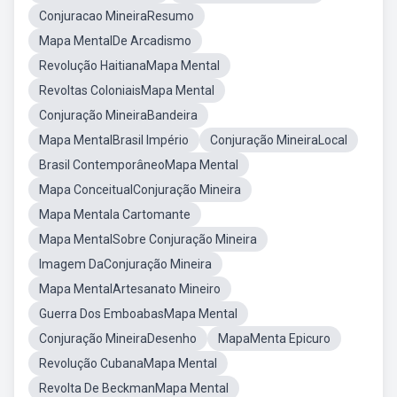
Conjuracao MineiraResumo
Mapa MentalDe Arcadismo
Revolução HaitianaMapa Mental
Revoltas ColoniaisMapa Mental
Conjuração MineiraBandeira
Mapa MentalBrasil Império
Conjuração MineiraLocal
Brasil ContemporâneoMapa Mental
Mapa ConceitualConjuração Mineira
Mapa Mentala Cartomante
Mapa MentalSobre Conjuração Mineira
Imagem DaConjuração Mineira
Mapa MentalArtesanato Mineiro
Guerra Dos EmboabasMapa Mental
Conjuração MineiraDesenho
MapaMenta Epicuro
Revolução CubanaMapa Mental
Revolta De BeckmanMapa Mental