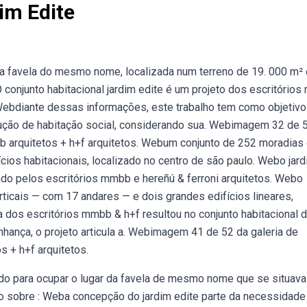
im Edite
r a favela do mesmo nome, localizada num terreno de 19. 000 m² 
 O conjunto habitacional jardim edite é um projeto dos escritório
. Webdiante dessas informações, este trabalho tem como objetivo
olução de habitação social, considerando sua. Webimagem 32 de 
mbb arquitetos + h+f arquitetos. Webum conjunto de 252 moradias
cios habitacionais, localizado no centro de são paulo. Webo jar
nado pelos escritórios mmbb e hereñú & ferroni arquitetos. Webo
rticais — com 17 andares — e dois grandes edifícios lineares,
 dos escritórios mmbb & h+f resultou no conjunto habitacional 
inhança, o projeto articula a. Webimagem 41 de 52 da galeria de
s + h+f arquitetos.
tado para ocupar o lugar da favela de mesmo nome que se situava
 sobre : Weba concepção do jardim edite parte da necessidade