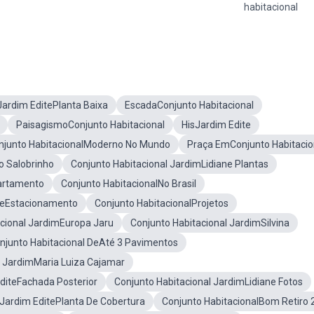
habitacional
Jardim EditePlanta Baixa
EscadaConjunto Habitacional
PaisagismoConjunto Habitacional
HisJardim Edite
njunto HabitacionalModerno No Mundo
Praça EmConjunto Habitacio
o Salobrinho
Conjunto Habitacional JardimLidiane Plantas
artamento
Conjunto HabitacionalNo Brasil
teEstacionamento
Conjunto HabitacionalProjetos
acional JardimEuropa Jaru
Conjunto Habitacional JardimSilvina
njunto Habitacional DeAté 3 Pavimentos
l JardimMaria Luiza Cajamar
diteFachada Posterior
Conjunto Habitacional JardimLidiane Fotos
 Jardim EditePlanta De Cobertura
Conjunto HabitacionalBom Retiro 