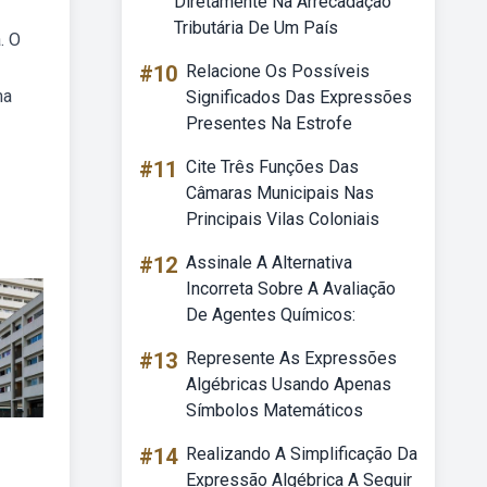
Diretamente Na Arrecadação
Tributária De Um País
. O
#10
Relacione Os Possíveis
ma
Significados Das Expressões
Presentes Na Estrofe
#11
Cite Três Funções Das
Câmaras Municipais Nas
Principais Vilas Coloniais
#12
Assinale A Alternativa
Incorreta Sobre A Avaliação
De Agentes Químicos:
#13
Represente As Expressões
Algébricas Usando Apenas
Símbolos Matemáticos
#14
Realizando A Simplificação Da
Expressão Algébrica A Seguir