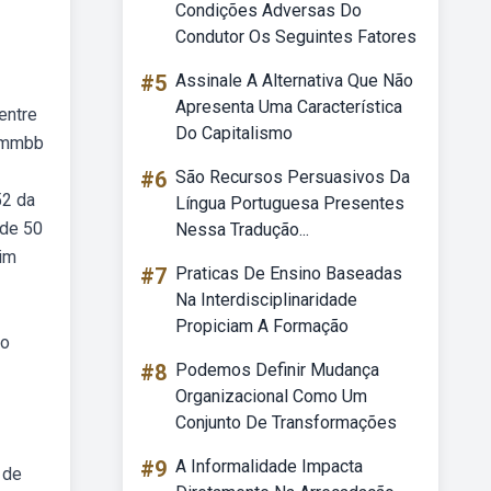
Condições Adversas Do
Condutor Os Seguintes Fatores
#5
Assinale A Alternativa Que Não
Apresenta Uma Característica
entre
Do Capitalismo
s mmbb
#6
São Recursos Persuasivos Da
52 da
Língua Portuguesa Presentes
 de 50
Nessa Tradução...
dim
#7
Praticas De Ensino Baseadas
Na Interdisciplinaridade
Propiciam A Formação
do
#8
Podemos Definir Mudança
Organizacional Como Um
Conjunto De Transformações
#9
A Informalidade Impacta
 de