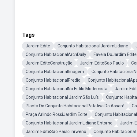
Tags
Jardim Edite
Conjunto Habitacional JardimLidiane
Conjunto HabitacionalArchDaily
Favela DoJardim Edite
Jardim EditeConstrução
Jardim EditeSao Paulo
Co
Conjunto HabitacionalImagem
Conjunto HabitacionalN
Conjunto HabitacionalPredio
Conjunto HabitacionalAp
Conjunto HabitacionalNo Estilo Modernista
Jardim Edi
Conjunto Habitacional JardimSão Luís
Conjunto Habit
Planta Do Conjunto HabitacionalPatativa Do Assaré
Co
Praça Arlindo RossiJardim Edite
Conjunto Habitaciona
Conjunto Habitacional JardimLidiane Entorno
Jardim E
Jardim EditeSao Paulo Inrweno
Conjunto Habitacional