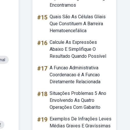
Encontramos
#15
Quais São As Células Gliais
Que Constituem A Barreira
Hematoencefálica
#16
Calcule As Expressões
Abaixo E Simplifique O
Resultado Quando Possível
nal
#17
A Funcao Administrativa
Coordenacao é A Funcao
Diretamente Relacionada
#18
Situações Problemas 5 Ano
Envolvendo As Quatro
Operações Com Gabarito
#19
Exemplos De Infrações Leves
2
Médias Graves E Gravíssimas