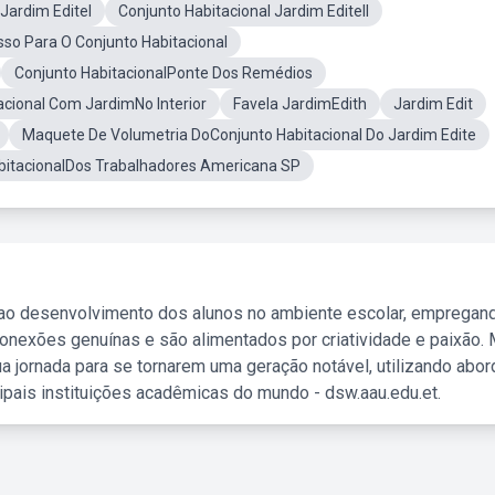
Jardim EditeI
Conjunto Habitacional Jardim EditeII
sso Para O Conjunto Habitacional
Conjunto HabitacionalPonte Dos Remédios
acional Com JardimNo Interior
Favela JardimEdith
Jardim Edit
Maquete De Volumetria DoConjunto Habitacional Do Jardim Edite
bitacionalDos Trabalhadores Americana SP
 ao desenvolvimento dos alunos no ambiente escolar, empregan
nexões genuínas e são alimentados por criatividade e paixão. 
a jornada para se tornarem uma geração notável, utilizando abo
ipais instituições acadêmicas do mundo - dsw.aau.edu.et.