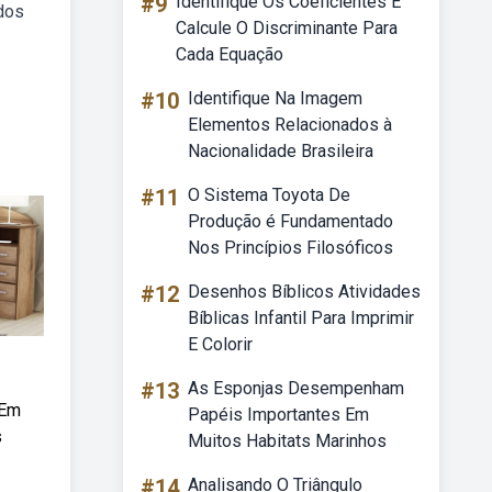
#9
Identifique Os Coeficientes E
ados
Calcule O Discriminante Para
Cada Equação
#10
Identifique Na Imagem
Elementos Relacionados à
Nacionalidade Brasileira
#11
O Sistema Toyota De
Produção é Fundamentado
Nos Princípios Filosóficos
#12
Desenhos Bíblicos Atividades
Bíblicas Infantil Para Imprimir
E Colorir
#13
As Esponjas Desempenham
 Em
Papéis Importantes Em
s
Muitos Habitats Marinhos
#14
Analisando O Triângulo