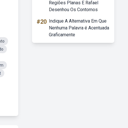
Regiões Planas E Rafael
Desenhou Os Contornos
#20
Indique A Alternativa Em Que
Nenhuma Palavra é Acentuada
Graficamente
nto
do
Cm
t