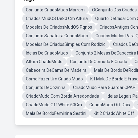
Conjunto CriadoMudo Marrom
OConjunto Dos Criados
Criados MudOS De80 Cm Altura
Quarto DeCasal Com 
Modelos De CriadosMudOS Pqnos
CriadosAntigos Co
Conjunto Sapateira CriadoMudo
Criados Mudos Para Q
Modelos De CriadosSimples Com Rodizio
Criados DeC
Ideias De CriadoMudo
Conjunto 2 Mesas DeCabeceira E
Altura CriadoMudo
Conjunto DeComoda E Criado
C
Cabeceira DeCama De Madeira
Mala De Bordo DeRodi
Como Fazer Um Criado Mudo
Kit MalaDe Bordo E Fras
Conjunto DeCozinha
CriadoMudo Para Guardar CPAP
CriadoMudo Com Borda Arredondada
Ideias Legais P
CriadoMudo Off White 60Cm
CriadoMudo Off Dois
Mala De BordoFeminina Sestini
Kit 2 CriadoWhite Off