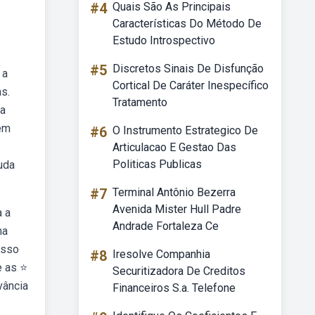
#4
Quais São As Principais
Características Do Método De
Estudo Introspectivo
#5
Discretos Sinais De Disfunção
 a
Cortical De Caráter Inespecífico
s.
Tratamento
ra
 em
#6
O Instrumento Estrategico De
Articulacao E Gestao Das
Politicas Publicas
uda
#7
Terminal Antônio Bezerra
Avenida Mister Hull Padre
a a
Andrade Fortaleza Ce
ma
osso
#8
Iresolve Companhia
e as ⭐
Securitizadora De Creditos
vância
Financeiros S.a. Telefone