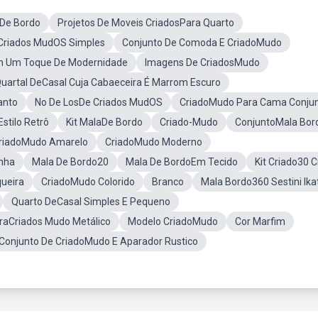
 De Bordo
Projetos De Moveis CriadosPara Quarto
Criados MudOS Simples
Conjunto De Comoda E CriadoMudo
m Um Toque De Modernidade
Imagens De CriadosMudo
uartal DeCasal Cuja Cabaeceira É Marrom Escuro
anto
No De LosDe Criados MudOS
CriadoMudo Para Cama Conju
stilo Retrô
Kit MalaDe Bordo
Criado-Mudo
ConjuntoMala Bor
riadoMudo Amarelo
CriadoMudo Moderno
nha
Mala De Bordo20
Mala De BordoEm Tecido
Kit Criado30 
queira
CriadoMudo Colorido
Branco
Mala Bordo360 Sestini Ika
Quarto DeCasal Simples E Pequeno
araCriados Mudo Metálico
Modelo CriadoMudo
Cor Marfim
Conjunto De CriadoMudo E Aparador Rustico