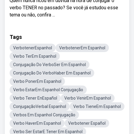
Quem nunca ficou em dúvida na hora de conjugar o
verbo TENER no passado? Se você já estudou esse
tema ou não, confira ...
Tags
VerbotenerEspanhol
VerbotenerEm Espanhol
Verbo TerEm Espanhol
Conjugação Do VerboSer Em Espanhol
Conjugação Do VerboHaber Em Espanhol
Verbo PonerEm Espanhol
Verbo EstarEm Espanhol Conjugação
Verbo Tener EnEspañol
Verbo VenirEm Espanhol
ConjugaçãoVerbal Espanhol
Verbo TieneEm Espanhol
Verbos Em Espanhol Conjugação
Verbo HaverEm Espanhol
Verbotener Español
Verbo Ser EstarE Tener Em Espanhol