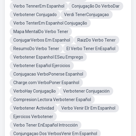
Verbo TennerEm Espanhol
Conjugação Do VerboDar
Verbotener Conjugado
Verdi TenerConjugaçao
Verbo TenterEm Espanhol Conjugação
Mapa MentalDo Verbo Tener
ConjugarVerbos Em Espanhol
RaizDo Verbo Tener
ResumoDo Verbo Tener
El Verbo Tener EnEspañol
Verbotener Espanhol ESeu Emprego
Verbotener Español Ejercicios
Conjugacao VerboPonerse Espanhol
Charge.com VerboPoner Espanhol
VerboHay Conjugação
Verbotener Conjugación
Compresion Lectora Verbotener Español
Verbotener Actividad
Verbo Venir EIr Em Espanhol
Ejercicos Verbotener
Verbo Tener EnEspañol Introcción
Conjungaçao Dos VerbosVenir Em Espanhol