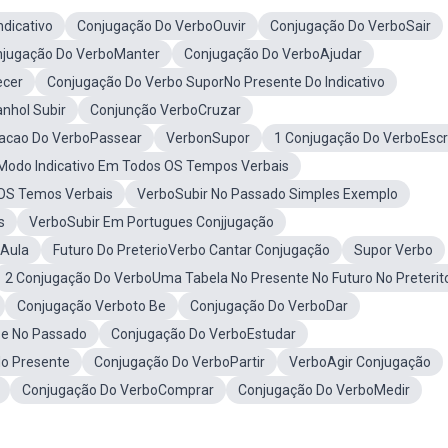
dicativo
Conjugação Do VerboOuvir
Conjugação Do VerboSair
jugação Do VerboManter
Conjugação Do VerboAjudar
ecer
Conjugação Do Verbo SuporNo Presente Do Indicativo
nhol Subir
Conjunção VerboCruzar
acao Do VerboPassear
VerbonSupor
1 Conjugação Do VerboEsc
Modo Indicativo Em Todos OS Tempos Verbais
 OS Temos Verbais
VerboSubir No Passado Simples Exemplo
s
VerboSubir Em Portugues Conjjugação
Aula
Futuro Do PreterioVerbo Cantar Conjugação
Supor Verbo
2 Conjugação Do VerboUma Tabela No Presente No Futuro No Preterit
Conjugação Verboto Be
Conjugação Do VerboDar
Be No Passado
Conjugação Do VerboEstudar
o Presente
Conjugação Do VerboPartir
VerboAgir Conjugação
Conjugação Do VerboComprar
Conjugação Do VerboMedir