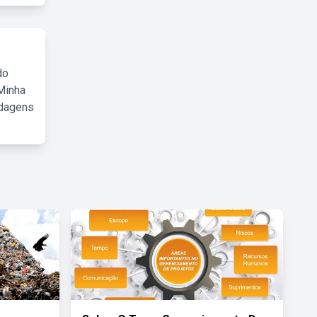
do
Minha
rdagens