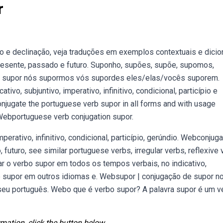
r
 e declinação, veja traduções em exemplos contextuais e dicion
esente, passado e futuro. Suponho, supões, supõe, supomos,
ê supor nós supormos vós supordes eles/elas/vocês suporem.
o, subjuntivo, imperativo, infinitivo, condicional, particípio e
jugate the portuguese verb supor in all forms and with usage
Webportuguese verb conjugation supor.
perativo, infinitivo, condicional, particípio, gerúndio. Webconjuga
, futuro, see similar portuguese verbs, irregular verbs, reflexive 
ar o verbo supor em todos os tempos verbais, no indicativo,
e supor em outros idiomas e. Websupor | conjugação de supor n
 seu português. Webo que é verbo supor? A palavra supor é um v
mation, click the button below.