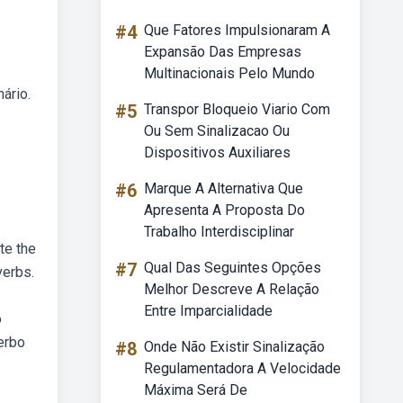
#4
Que Fatores Impulsionaram A
Expansão Das Empresas
Multinacionais Pelo Mundo
ário.
#5
Transpor Bloqueio Viario Com
Ou Sem Sinalizacao Ou
Dispositivos Auxiliares
#6
Marque A Alternativa Que
Apresenta A Proposta Do
Trabalho Interdisciplinar
te the
#7
Qual Das Seguintes Opções
verbs.
Melhor Descreve A Relação
Entre Imparcialidade
o
erbo
#8
Onde Não Existir Sinalização
Regulamentadora A Velocidade
Máxima Será De