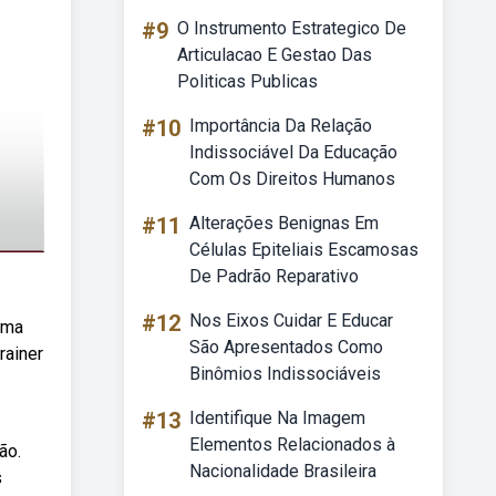
#9
O Instrumento Estrategico De
Articulacao E Gestao Das
Politicas Publicas
#10
Importância Da Relação
Indissociável Da Educação
Com Os Direitos Humanos
#11
Alterações Benignas Em
Células Epiteliais Escamosas
De Padrão Reparativo
#12
Nos Eixos Cuidar E Educar
guma
São Apresentados Como
rainer
Binômios Indissociáveis
#13
Identifique Na Imagem
Elementos Relacionados à
ão.
Nacionalidade Brasileira
s