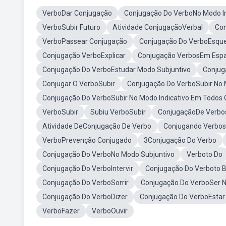
VerboDar Conjugação
Conjugação Do VerboNo Modo In
VerboSubir Futuro
Atividade ConjugaçãoVerbal
Con
VerboPassear Conjugação
Conjugação Do VerboEsqu
Conjugação VerboExplicar
Conjugação VerbosEm Espa
Conjugação Do VerboEstudar Modo Subjuntivo
Conjug
Conjugar O VerboSubir
Conjugação Do VerboSubir No 
Conjugação Do VerboSubir No Modo Indicativo Em Todos
VerboSubir
Subiu VerboSubir
ConjugaçãoDe Verbo
Atividade DeConjugação De Verbo
Conjugando Verbos
VerboPrevenção Conjugado
3Conjugação Do Verbo
Conjugação Do VerboNo Modo Subjuntivo
Verboto Do
Conjugação Do VerboIntervir
Conjugação Do Verboto 
Conjugação Do VerboSorrir
Conjugação Do VerboSer N
Conjugação Do VerboDizer
Conjugação Do VerboEstar
VerboFazer
VerboOuvir