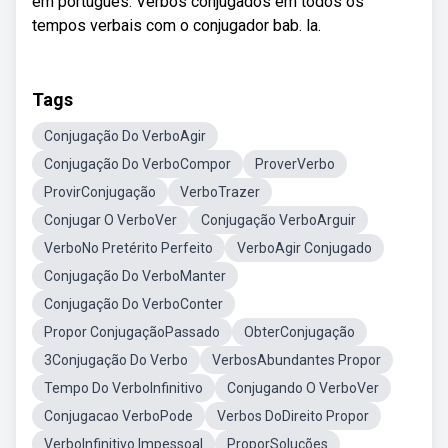
em português. Verbos conjugados em todos os
tempos verbais com o conjugador bab. la.
Tags
Conjugação Do VerboAgir
Conjugação Do VerboCompor
ProverVerbo
ProvirConjugação
VerboTrazer
Conjugar O VerboVer
Conjugação VerboArguir
VerboNo Pretérito Perfeito
VerboAgir Conjugado
Conjugação Do VerboManter
Conjugação Do VerboConter
Propor ConjugaçãoPassado
ObterConjugação
3Conjugação Do Verbo
VerbosAbundantes Propor
Tempo Do VerboInfinitivo
Conjugando O VerboVer
Conjugacao VerboPode
Verbos DoDireito Propor
VerboInfinitivo Impessoal
ProporSoluções