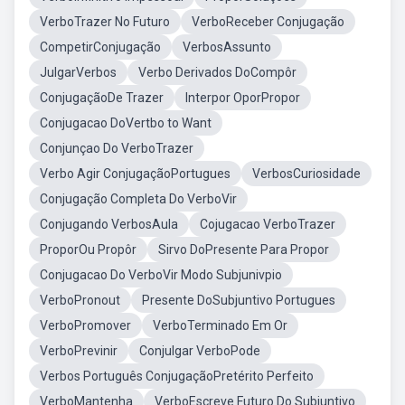
VerboTrazer No Futuro
VerboReceber Conjugação
CompetirConjugação
VerbosAssunto
JulgarVerbos
Verbo Derivados DoCompôr
ConjugaçãoDe Trazer
Interpor OporPropor
Conjugacao DoVertbo to Want
Conjunçao Do VerboTrazer
Verbo Agir ConjugaçãoPortugues
VerbosCuriosidade
Conjugação Completa Do VerboVir
Conjugando VerbosAula
Cojugacao VerboTrazer
ProporOu Propôr
Sirvo DoPresente Para Propor
Conjugacao Do VerboVir Modo Subjunivpio
VerboPronout
Presente DoSubjuntivo Portugues
VerboPromover
VerboTerminado Em Or
VerboPrevinir
Conjulgar VerboPode
Verbos Português ConjugaçãoPretérito Perfeito
VerboMantenha
VerboEscreve Futuro Do Subjuntivo