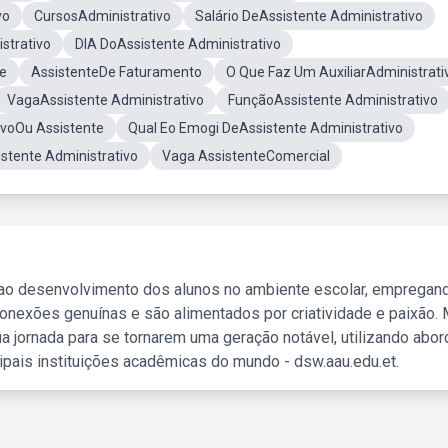
vo
CursosAdministrativo
Salário DeAssistente Administrativo
strativo
DIA DoAssistente Administrativo
de
AssistenteDe Faturamento
O Que Faz Um AuxiliarAdministrati
VagaAssistente Administrativo
FunçãoAssistente Administrativo
tivoOu Assistente
Qual Eo Emogi DeAssistente Administrativo
istente Administrativo
Vaga AssistenteComercial
 ao desenvolvimento dos alunos no ambiente escolar, empregan
nexões genuínas e são alimentados por criatividade e paixão. 
a jornada para se tornarem uma geração notável, utilizando abo
ipais instituições acadêmicas do mundo - dsw.aau.edu.et.