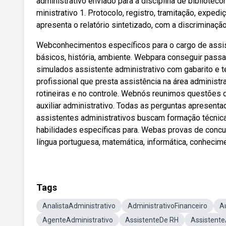
administrativo enviado para a disciplina de bibliote
ministrativo 1. Protocolo, registro, tramitação, expe
apresenta o relatório sintetizado, com a discrimina
Webconhecimentos específicos para o cargo de assist
básicos, história, ambiente. Webpara conseguir passa
simulados assistente administrativo com gabarito e 
profissional que presta assistência na área administ
rotineiras e no controle. Webnós reunimos questões
auxiliar administrativo. Todas as perguntas apresent
assistentes administrativos buscam formação técni
habilidades específicas para. Webas provas de concu
língua portuguesa, matemática, informática, conhecim
Tags
AnalistaAdministrativo
AdministrativoFinanceiro
Au
AgenteAdministrativo
AssistenteDe RH
Assistent