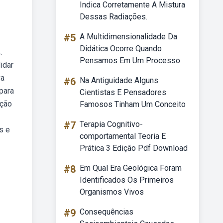
Indica Corretamente A Mistura
Dessas Radiações.
#5
A Multidimensionalidade Da
Didática Ocorre Quando
.
Pensamos Em Um Processo
idar
va
#6
Na Antiguidade Alguns
para
Cientistas E Pensadores
ação
Famosos Tinham Um Conceito
#7
Terapia Cognitivo-
s e
comportamental Teoria E
Prática 3 Edição Pdf Download
#8
Em Qual Era Geológica Foram
Identificados Os Primeiros
Organismos Vivos
#9
Consequências