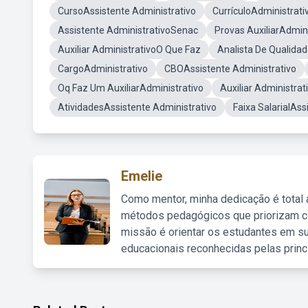
CursoAssistente Administrativo
CurrículoAdministrati
Assistente AdministrativoSenac
Provas AuxiliarAdmini
Auxiliar AdministrativoO Que Faz
Analista De Qualida
CargoAdministrativo
CBOAssistente Administrativo
Oq Faz Um AuxiliarAdministrativo
Auxiliar Administra
AtividadesAssistente Administrativo
Faixa SalarialAss
Emelie
Como mentor, minha dedicação é total
métodos pedagógicos que priorizam co
missão é orientar os estudantes em su
educacionais reconhecidas pelas princ