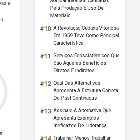
Socioambientais Causadas
vas e
Pela Produção E Uso De
Materiais
on
#10
A Revolução Cubana Vitoriosa
Em 1959 Teve Como Principal
Característica
#11
Serviços Ecossistêmicos Que
São Aqueles Benefícios
Diretos E Indiretos
#12
Qual Das Alternativas
Apresenta A Estrutura Correta
Do Past Continuous
#13
Assinale A Alternativa Que
Apresenta Exemplos
Ineficazes De Liderança.
ar
#14
Trabalhar Menos Trabalhar