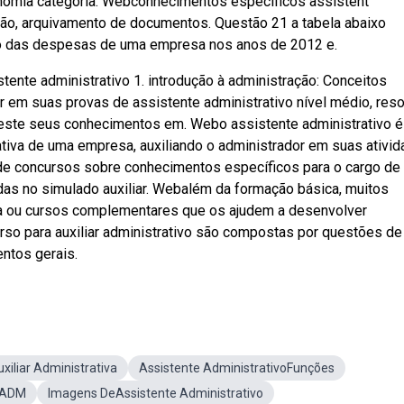
conomia categoria: Webconhecimentos específicos assistent
dição, arquivamento de documentos. Questão 21 a tabela abaixo
ção das despesas de uma empresa nos anos de 2012 e.
ente administrativo 1. introdução à administração: Conceitos
r em suas provas de assistente administrativo nível médio, reso
teste seus conhecimentos em. Webo assistente administrativo é
rativa de uma empresa, auxiliando o administrador em suas ativi
 de concursos sobre conhecimentos específicos para o cargo de
adas no simulado auxiliar. Webalém da formação básica, muitos
ca ou cursos complementares que os ajudem a desenvolver
rso para auxiliar administrativo são compostas por questões de
entos gerais.
xiliar Administrativa
Assistente AdministrativoFunções
eADM
Imagens DeAssistente Administrativo