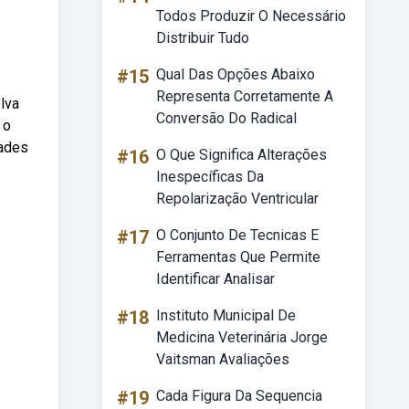
Todos Produzir O Necessário
Distribuir Tudo
#15
Qual Das Opções Abaixo
Representa Corretamente A
lva
Conversão Do Radical
 o
dades
#16
O Que Significa Alterações
Inespecíficas Da
Repolarização Ventricular
#17
O Conjunto De Tecnicas E
Ferramentas Que Permite
Identificar Analisar
#18
Instituto Municipal De
Medicina Veterinária Jorge
Vaitsman Avaliações
#19
Cada Figura Da Sequencia