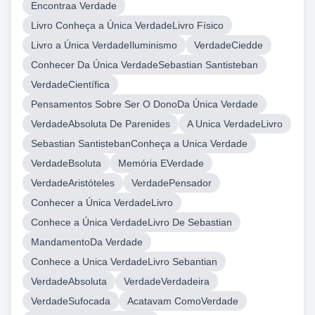
Encontraa Verdade
Livro Conheça a Única VerdadeLivro Físico
Livro a Única VerdadeIluminismo
VerdadeCiedde
Conhecer Da Única VerdadeSebastian Santisteban
VerdadeCientífica
Pensamentos Sobre Ser O DonoDa Única Verdade
VerdadeAbsoluta De Parenides
A Unica VerdadeLivro
Sebastian SantistebanConheça a Unica Verdade
VerdadeBsoluta
Memória EVerdade
VerdadeAristóteles
VerdadePensador
Conhecer a Única VerdadeLivro
Conhece a Única VerdadeLivro De Sebastian
MandamentoDa Verdade
Conhece a Unica VerdadeLivro Sebantian
VerdadeAbsoluta
VerdadeVerdadeira
VerdadeSufocada
Acatavam ComoVerdade