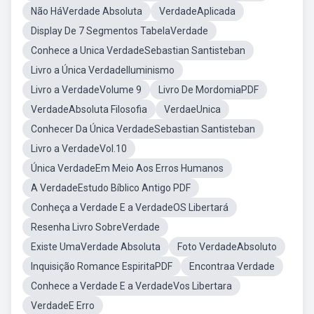
Não HáVerdade Absoluta
VerdadeAplicada
Display De 7 Segmentos TabelaVerdade
Conhece a Unica VerdadeSebastian Santisteban
Livro a Única VerdadeIluminismo
Livro a VerdadeVolume 9
Livro De MordomiaPDF
VerdadeAbsoluta Filosofia
VerdaeUnica
Conhecer Da Única VerdadeSebastian Santisteban
Livro a VerdadeVol.10
Única VerdadeEm Meio Aos Erros Humanos
A VerdadeEstudo Bíblico Antigo PDF
Conheça a Verdade E a VerdadeOS Libertará
Resenha Livro SobreVerdade
Existe UmaVerdade Absoluta
Foto VerdadeAbsoluto
Inquisição Romance EspiritaPDF
Encontraa Verdade
Conhece a Verdade E a VerdadeVos Libertara
VerdadeE Erro