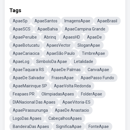
Tags
ApaeSp
ApaeSantos
ImagensApae
ApaeBrasil
ApaeSCS
ApaeBahia
ApaeCampina Grande
ApaePeruibe
Abrinq
ApaesHD
ApaeDe
ApaeBotucatu
ApaesVector
SloganApae
ApaeCariacica
ApaeSão Paulo
TimbreApae
ApaeLog
SimboloDa Apae
Letalidade
ApaeTaquara RS
ApaeDe Palmas
CanvaApae
ApaeDe Salvador
FrasesApae
ApaePasso Fundo
ApaeMairinque SP
ApaeVolta Redonda
Feapaes PR
OlimpiadasApaes
FolderApae
DIANacional Das Apaes
ApaeVitoria-ES
ApaePirassununga
ApaeDe Anastacio
LogoDas Apaes
CabeçalhosApaes
BandeiraDas Apaes
SignificaApae
FonteApae