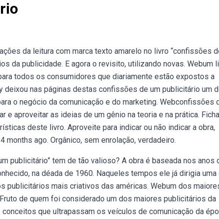
rio
tações da leitura com marca texto amarelo no livro “confissões 
ios da publicidade. E agora o revisito, utilizando novas. Webum l
il para todos os consumidores que diariamente estão expostos a
y deixou nas páginas destas confissões de um publicitário um 
 para o negócio da comunicação e do marketing. Webconfissões 
r e aproveitar as ideias de um gênio na teoria e na prática. Fich
ísticas deste livro. Aproveite para indicar ou não indicar a obra,
4 months ago. Orgânico, sem enrolação, verdadeiro.
 publicitário” tem de tão valioso? A obra é baseada nos anos 
nhecido, na déada de 1960. Naqueles tempos ele já dirigia uma
s publicitários mais criativos das américas. Webum dos maiore
. Fruto de quem foi considerado um dos maiores publicitários da
 de conceitos que ultrapassam os veículos de comunicação da ép