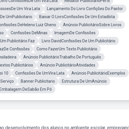
 Livro ConfissoesDe Um Vira Lata
Redator PublicitárioPerfil
issoesDe Um Vira Lata
Lançamento Do Livro Confições Do Pastor
De UmPublicitario
Baixar O LivroConfissões De Um Estadísta
Confissões DeHeleno Luiz Gheno
Anúncio PublicitárioSobre Livros
lso
Confissões DeMinas
ImagemDe Confissões
Um Publicitário Faz
Livro DavidConfissões De Um Publicitário
azDe Confissões
Como FazerUm Texto Publicitário
nsiladeira
Anúncio PublicitárioTrabalho De Português
xtos Publicitários
Anúncio PublicitárioAtividades
oi 10
Confissões De UmVira Lata
Anúncio PublicitárioExemplos
Serviço
Banner Publicitario
Estrutura De UmAnúncio
Embalagem DeSabão Em Pó
 ao desenvolvimento dos alunos no ambiente escolar, empregan