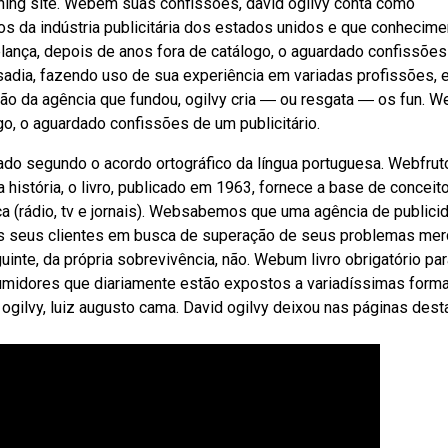
ishing site. Webem suas confissões, david ogilvy conta como
os da indústria publicitária dos estados unidos e que conhecim
relança, depois de anos fora de catálogo, o aguardado confissões
ousadia, fazendo uso de sua experiência em variadas profissões, e
ão da agência que fundou, ogilvy cria ― ou resgata ― os fun. W
go, o aguardado confissões de um publicitário.
isado segundo o acordo ortográfico da língua portuguesa. Webfrut
história, o livro, publicado em 1963, fornece a base de conceit
 (rádio, tv e jornais). Websabemos que uma agência de publici
 aos seus clientes em busca de superação de seus problemas mer
inte, da própria sobrevivência, não. Webum livro obrigatório pa
nsumidores que diariamente estão expostos a variadíssimas form
ogilvy, luiz augusto cama. David ogilvy deixou nas páginas dest