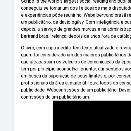
Scribd is the world's largest social reading and publ
conseguiu se tornar um dos feiticeiros mais disputad
e experiências pôde reunir no. Weba bertrand brasil 
um publicitário, de david ogilvy. Com inteligência e 
depois, a serviço de grandes marcas e na administraç
bertrand brasil relança, depois de anos fora de catálo
O livro, com capa inédita, tem texto atualizado e rev
quem foi considerado um dos maiores publicitários da 
que ultrapassam os veículos de comunicação da época
tem por princípio aconselhar, orientar, dar sentidos
em busca da superação de seus limites e, por consegu
profissionais da área e, muito útil para todos os co
publicidade. Webconfissões de um publicitário. David 
confissões de um publicitário um.