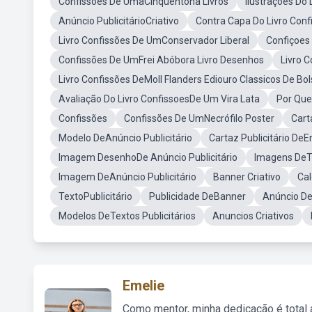
Confissões De UmaCinquentona Livros
Ilustraçoes Do
Anúncio PublicitárioCriativo
Contra Capa Do Livro Conf
Livro Confissões De UmConservador Liberal
Confiçoes 
Confissões De UmFrei Abóbora Livro Desenhos
Livro 
Livro Confissões DeMoll Flanders Ediouro Classicos De Bo
Avaliação Do Livro ConfissoesDe Um Vira Lata
Por Que
Confissões
Confissões De UmNecrófilo Poster
Cart
Modelo DeAnúncio Publicitário
Cartaz Publicitário DeE
Imagem DesenhoDe Anúncio Publicitário
Imagens DeTe
Imagem DeAnúncio Publicitário
Banner Criativo
Cal
TextoPublicitário
Publicidade DeBanner
Anúncio De
Modelos DeTextos Publicitários
Anuncios Criativos
Emelie
Como mentor, minha dedicação é total