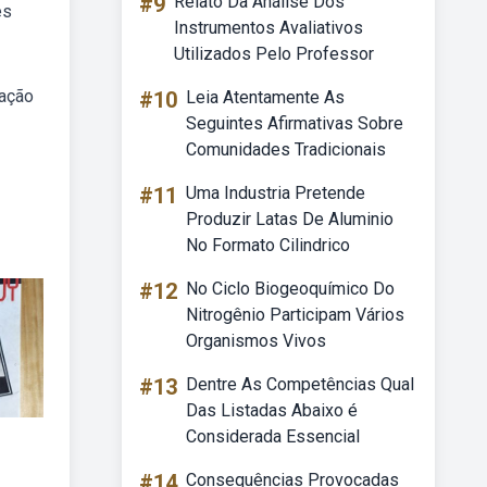
#9
Relato Da Análise Dos
es
Instrumentos Avaliativos
Utilizados Pelo Professor
cação
#10
Leia Atentamente As
Seguintes Afirmativas Sobre
Comunidades Tradicionais
#11
Uma Industria Pretende
Produzir Latas De Aluminio
No Formato Cilindrico
#12
No Ciclo Biogeoquímico Do
Nitrogênio Participam Vários
Organismos Vivos
#13
Dentre As Competências Qual
Das Listadas Abaixo é
Considerada Essencial
#14
Consequências Provocadas