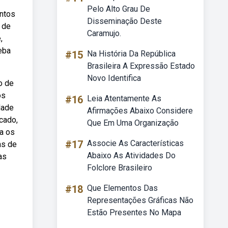
Pelo Alto Grau De
entos
Disseminação Deste
 de
Caramujo.
,
eba
#15
Na História Da República
Brasileira A Expressão Estado
Novo Identifica
o de
os
#16
Leia Atentamente As
dade
Afirmações Abaixo Considere
cado,
Que Em Uma Organização
ra os
#17
Associe As Características
as de
Abaixo As Atividades Do
as
Folclore Brasileiro
#18
Que Elementos Das
Representações Gráficas Não
Estão Presentes No Mapa