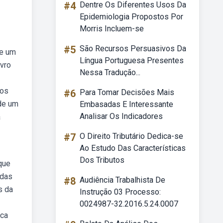
#4
Dentre Os Diferentes Usos Da
Epidemiologia Propostos Por
Morris Incluem-se
#5
São Recursos Persuasivos Da
de um
Língua Portuguesa Presentes
ivro
Nessa Tradução...
dos
#6
Para Tomar Decisões Mais
de um
Embasadas E Interessante
Analisar Os Indicadores
a
#7
O Direito Tributário Dedica-se
Ao Estudo Das Características
Dos Tributos
que
 das
#8
Audiência Trabalhista De
s da
Instrução 03 Processo:
0024987-32.2016.5.24.0007
oca