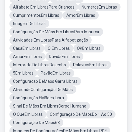
Alfabeto Em LibrasPara Crianças
NumerosEm Libras
CumprimentosEm Libras
AmorEm Libras
ImagemDe Libras
Configuração De Mãos Em LibrasPara Imprimir
Atividades Em LibrasPara Alfabetização
CasaEm Libras
OiEm Libras
OKEm Libras
AmarEm Libras
DúvidaEm Libras
Interprete De LibrasDesenho
PalavrasEm Libras
5Em Libras
PavãoEm Libras
Configuracao DeMaos Garra Libras
AtividadeConfiguração De Mãos
Configuração EMãoes Libra
Sinal De Mãos Em LibrasCorpo Humano
O QueEm Libras
Configuração De MãosDo 1 Ao 50
Configuração De Mãos63
Imagens De ConfiguraçõesDe Mãos Em Libras PDF