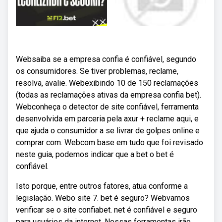
Websaiba se a empresa confia é confiável, segundo
os consumidores. Se tiver problemas, reclame,
resolva, avalie. Webexibindo 10 de 150 reclamações
(todas as reclamações ativas da empresa confia bet).
Webconheça o detector de site confiável, ferramenta
desenvolvida em parceria pela axur + reclame aqui, e
que ajuda o consumidor a se livrar de golpes online e
comprar com. Webcom base em tudo que foi revisado
neste guia, podemos indicar que a bet o bet é
confiável.
Isto porque, entre outros fatores, atua conforme a
legislação. Webo site 7. bet é seguro? Webvamos
verificar se o site confiabet. net é confiável e seguro
para usuários da internet. Nossas ferramentas irão