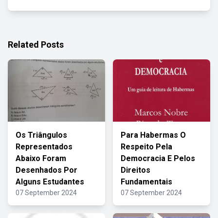
Related Posts
Os Triângulos
Para Habermas O
Representados
Respeito Pela
Abaixo Foram
Democracia E Pelos
Desenhados Por
Direitos
Alguns Estudantes
Fundamentais
07 September 2024
07 September 2024