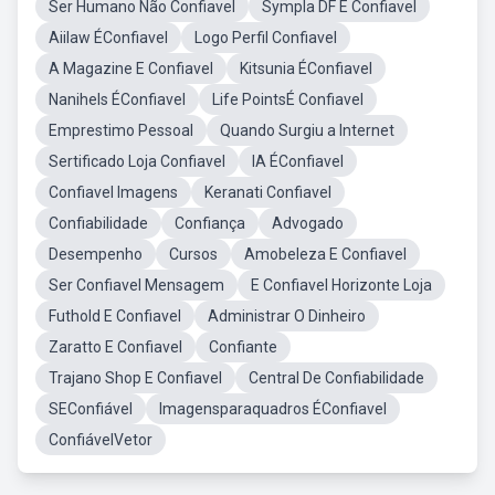
Ser Humano Não Confiavel
Sympla DF E Confiavel
Aiilaw ÉConfiavel
Logo Perfil Confiavel
A Magazine E Confiavel
Kitsunia ÉConfiavel
Nanihels ÉConfiavel
Life PointsÉ Confiavel
Emprestimo Pessoal
Quando Surgiu a Internet
Sertificado Loja Confiavel
IA ÉConfiavel
Confiavel Imagens
Keranati Confiavel
Confiabilidade
Confiança
Advogado
Desempenho
Cursos
Amobeleza E Confiavel
Ser Confiavel Mensagem
E Confiavel Horizonte Loja
Futhold E Confiavel
Administrar O Dinheiro
Zaratto E Confiavel
Confiante
Trajano Shop E Confiavel
Central De Confiabilidade
SEConfiável
Imagensparaquadros ÉConfiavel
ConfiávelVetor