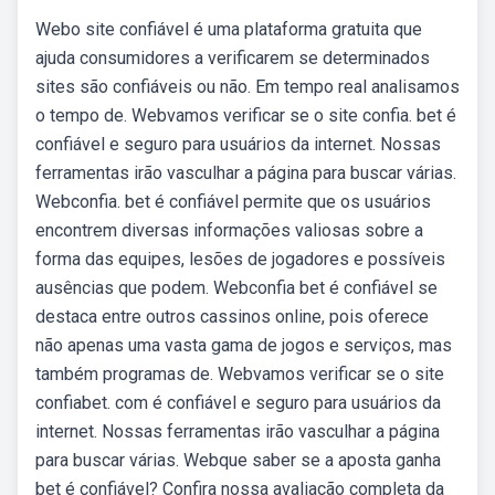
Webo site confiável é uma plataforma gratuita que
ajuda consumidores a verificarem se determinados
sites são confiáveis ou não. Em tempo real analisamos
o tempo de. Webvamos verificar se o site confia. bet é
confiável e seguro para usuários da internet. Nossas
ferramentas irão vasculhar a página para buscar várias.
Webconfia. bet é confiável permite que os usuários
encontrem diversas informações valiosas sobre a
forma das equipes, lesões de jogadores e possíveis
ausências que podem. Webconfia bet é confiável se
destaca entre outros cassinos online, pois oferece
não apenas uma vasta gama de jogos e serviços, mas
também programas de. Webvamos verificar se o site
confiabet. com é confiável e seguro para usuários da
internet. Nossas ferramentas irão vasculhar a página
para buscar várias. Webque saber se a aposta ganha
bet é confiável? Confira nossa avaliação completa da