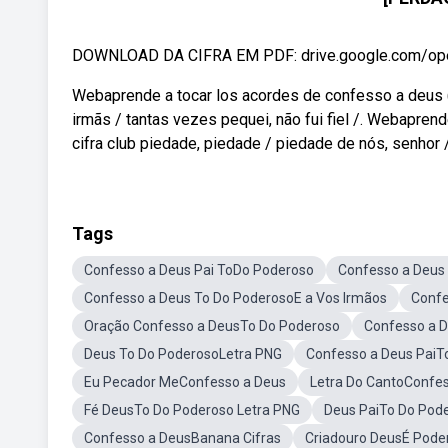
DOWNLOAD DA CIFRA EM PDF: drive.google.com/o
Webaprende a tocar los acordes de confesso a deus (
irmãs / tantas vezes pequei, não fui fiel /. Webapre
cifra club piedade, piedade / piedade de nós, senhor 
Tags
Confesso a Deus Pai ToDo Poderoso
Confesso a Deus 
Confesso a Deus To Do PoderosoE a Vos Irmãos
Confe
Oração Confesso a DeusTo Do Poderoso
Confesso a D
Deus To Do PoderosoLetra PNG
Confesso a Deus PaiT
Eu Pecador MeConfesso a Deus
Letra Do CantoConfe
Fé DeusTo Do Poderoso Letra PNG
Deus PaiTo Do Pod
Confesso a DeusBanana Cifras
Criadouro DeusÉ Pode