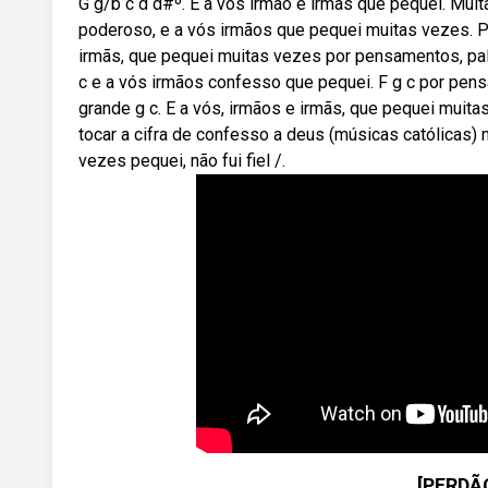
G g/b c d d#º. E a vós irmão e irmãs que pequei. Mu
poderoso, e a vós irmãos que pequei muitas vezes. P
irmãs, que pequei muitas vezes por pensamentos, pal
c e a vós irmãos confesso que pequei. F g c por pens
grande g c. E a vós, irmãos e irmãs, que pequei mui
tocar a cifra de confesso a deus (músicas católicas) 
vezes pequei, não fui fiel /.
[PERDÃ