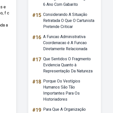
6 Ano Com Gabarito
os e
, f c
#15
Considerando A Situação
Retratada O Que O Cartunista
nda a
Pretende Criticar
#16
A Funcao Administrativa
Coordenacao é A Funcao
Diretamente Relacionada
#17
Que Sentidos O Fragmento
Evidencia Quanto à
Representação Da Natureza
#18
Porque Os Vestígios
Humanos São Tão
Importantes Para Os
Historiadores
#19
Para Que A Organização