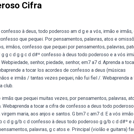
roso Cifra
m confesso à deus, todo poderoso am d g e a vós, irmão e irmãs, 
confesso que pequei. Por pensamentos, palavras, atos e omissõ
s, irmãos, confesso que pequei por pensamentos, palavras, pat
d g g c d g g c d d#º confesso à deus todo poderoso e a vós ir
 Webpiedade, senhor, piedade, senhor, em7 a7 d. Aprenda a toca
Webaprende a tocar los acordes de confesso a deus (músicas
mãos e irmãs / tantas vezes pequei, não fui fiel /. Webaprenda a 
a club.
irmãs que pequei muitas vezes, por pensamentos, palavras, at
a. Webaprenda a tocar a cifra de confesso a deus todo poderoso
a virgem maria, aos anjos e santos. G bm7 c am7 d. E a vós irmão
b c d g g/b c d confesso à deus todo poderoso g g/b c d d#º e 
samentos, palavras, g c atos e. Principal (violão e guitarra) fav