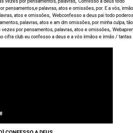
itas vezes por pensamentos, palavras,. Confesso a deus todo
or pensamentos,e palavras, atos e omissões, por. E a vós, irmã
avras, atos e omissões,. Webconfesso a deus pai todo poderoso
amentos, palavras, atos e am dm omissões, por minha culpa, tão
tas vezes por pensamentos, palavras, atos e omissões,. Webapre
no cifra club eu confesso a deus e a vós irmãos e irmãs / tantas
O] CONFESSO A DEUS