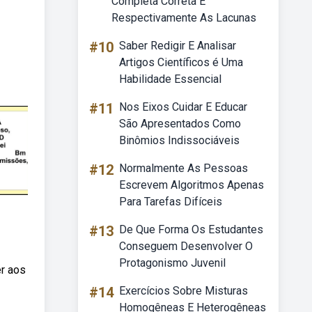
Completa Correta E
Respectivamente As Lacunas
#10
Saber Redigir E Analisar
Artigos Científicos é Uma
Habilidade Essencial
#11
Nos Eixos Cuidar E Educar
São Apresentados Como
Binômios Indissociáveis
#12
Normalmente As Pessoas
Escrevem Algoritmos Apenas
Para Tarefas Difíceis
#13
De Que Forma Os Estudantes
Conseguem Desenvolver O
Protagonismo Juvenil
er aos
#14
Exercícios Sobre Misturas
Homogêneas E Heterogêneas