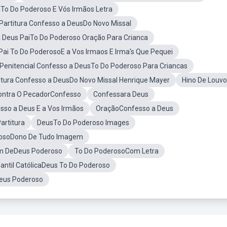
To Do Poderoso E Vós Irmãos Letra
Partitura Confesso a DeusDo Novo Missal
 Deus PaiTo Do Poderoso Oração Para Crianca
Pai To Do PoderosoE a Vos Irmaos E Irma's Que Pequei
Penitencial Confesso a DeusTo Do Poderoso Para Criancas
itura Confesso a DeusDo Novo Missal Henrique Mayer
Hino De Louvo
ontra O PecadorConfesso
Confessara Deus
sso a Deus E a Vos Irmãos
OraçãoConfesso a Deus
artitura
DeusTo Do Poderoso Images
rosoDono De Tudo Imagem
m DeDeus Poderoso
To Do PoderosoCom Letra
antil CatólicaDeus To Do Poderoso
us Poderoso