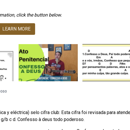
mation, click the button below.
LEARN MORE
roso
ca y eléctrica) selo cifra club: Esta cifra foi revisada para atend
g g/b c d. Confesso à deus todo poderoso.