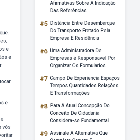
Afirmativas Sobre A Indicação
Das Referências
#5
Distância Entre Desembarque
Do Transporte Fretado Pela
que.
Empresa E Residência
es,
os e
#6
Uma Administradora De
mãos e
Empresas é Responsavel Por
r
Organizar Os Formularios
#7
Campo De Experiencia Espaços
tocar
Tempos Quantidades Relações
E Transformações
os e
#8
Para A Atual Concepção Do
Conceito De Cidadania
 e
Considera-se Fundamental
a vós
#9
Assinale A Alternativa Que
oritar