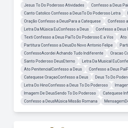
Jesus To Do Poderoso Atividades
Confesso a Deus Pai
Canto Catolico Confesso a DeusTo Do Poderoso Letra
Oração Confesso a DeusPara a Catequese
Confesso a
Letra Da Música EuConfesso a Deus
Confesso a Deus 
Texti Confesso a Deus PaiTo Do Poderoso E a Vos
Ato 
Partitura Confesso a DeusDo Novo Antonio Felipe
Part
ConfessoAcordei Achando Tudo Indiferente
Oracao C
Santo Poderoso DeusEterno
Letra Da Musical EuConfe
Ato PenitencialConfesso a Deus
Confesso a Deus PaiP
Catequese OraçaoConfesso a Deus
Deus To Do Pode
Letra Do HinoConfesso a Deus To Do Poderoso
Image
Imagem De DeusSendo To Do Poderoso
Catequese Inf
Confesso a DeusMúsica Missão Romana
MensagemDe