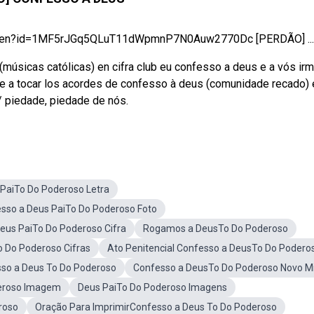
pen?id=1MF5rJGq5QLuT11dWpmnP7N0Auw2770Dc [PERDÃO] ...
músicas católicas) en cifra club eu confesso a deus e a vós ir
nde a tocar los acordes de confesso à deus (comunidade recado) 
/ piedade, piedade de nós.
PaiTo Do Poderoso Letra
sso a Deus PaiTo Do Poderoso Foto
eus PaiTo Do Poderoso Cifra
Rogamos a DeusTo Do Poderoso
o Do Poderoso Cifras
Ato Penitencial Confesso a DeusTo Do Podero
sso a Deus To Do Poderoso
Confesso a DeusTo Do Poderoso Novo Mi
eroso Imagem
Deus PaiTo Do Poderoso Imagens
roso
Oração Para ImprimirConfesso a Deus To Do Poderoso