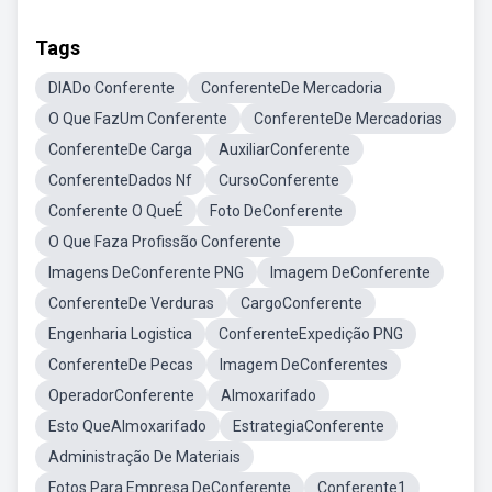
Tags
DIADo Conferente
ConferenteDe Mercadoria
O Que FazUm Conferente
ConferenteDe Mercadorias
ConferenteDe Carga
AuxiliarConferente
ConferenteDados Nf
CursoConferente
Conferente O QueÉ
Foto DeConferente
O Que Faza Profissão Conferente
Imagens DeConferente PNG
Imagem DeConferente
ConferenteDe Verduras
CargoConferente
Engenharia Logistica
ConferenteExpedição PNG
ConferenteDe Pecas
Imagem DeConferentes
OperadorConferente
Almoxarifado
Esto QueAlmoxarifado
EstrategiaConferente
Administração De Materiais
Fotos Para Empresa DeConferente
Conferente1