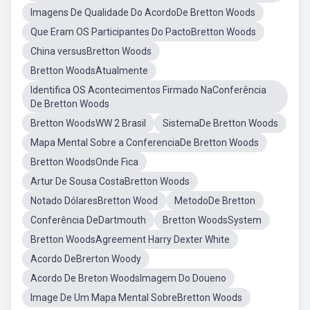
Imagens De Qualidade Do AcordoDe Bretton Woods
Que Eram OS Participantes Do PactoBretton Woods
China versusBretton Woods
Bretton WoodsAtualmente
Identifica OS Acontecimentos Firmado NaConferência
De Bretton Woods
Bretton WoodsWW 2 Brasil
SistemaDe Bretton Woods
Mapa Mental Sobre a ConferenciaDe Bretton Woods
Bretton WoodsOnde Fica
Artur De Sousa CostaBretton Woods
Notado DólaresBretton Wood
MetodoDe Bretton
Conferência DeDartmouth
Bretton WoodsSystem
Bretton WoodsAgreement Harry Dexter White
Acordo DeBrerton Woody
Acordo De Breton WoodsImagem Do Doueno
Image De Um Mapa Mental SobreBretton Woods