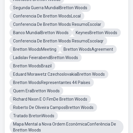
Segunda Guerra MundialBretton Woods
Conferencia De Bretton WoodsLocal
Conferencia De Bretton Woods ResumoEscolar
Banco MundialBretton Woods
KeynesBretton Woods
Conferencia De Bretton Woods ResumoEscolaqr
Bretton WoodsMeeting
Bretton WoodsAgreement
Ladislav FeierabendBretton Woods
Bretton WoodsBrazil
Eduard Morawetz CzechoslovakiaBretton Woods
Bretton WoodsRepresentantes 44 Países
Quem EraBretton Woods
Richard Nixon E O FimDe Bretton Woods
Roberto De Oliveira CamposBretton Woods
Tratado BretonWoods
Mapa Mental a Nova Ordem EconômicaConferência De
Bretton Woods