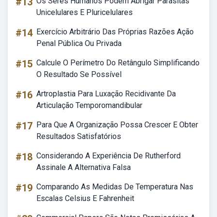
#13
Os Seres Humanos Podem Abrigar Parasitas
Unicelulares E Pluricelulares
#14
Exercício Arbitrário Das Próprias Razões Ação
Penal Pública Ou Privada
#15
Calcule O Perímetro Do Retângulo Simplificando
O Resultado Se Possível
#16
Artroplastia Para Luxação Recidivante Da
Articulação Temporomandibular
#17
Para Que A Organização Possa Crescer E Obter
Resultados Satisfatórios
#18
Considerando A Experiência De Rutherford
Assinale A Alternativa Falsa
#19
Comparando As Medidas De Temperatura Nas
Escalas Celsius E Fahrenheit