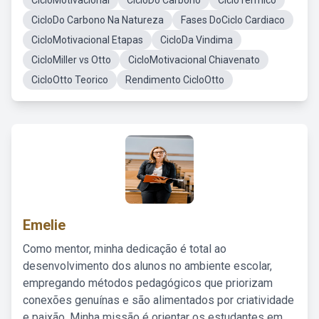
CicloMotivacional
CicloDo Carbono
CicloTermico
CicloDo Carbono Na Natureza
Fases DoCiclo Cardiaco
CicloMotivacional Etapas
CicloDa Vindima
CicloMiller vs Otto
CicloMotivacional Chiavenato
CicloOtto Teorico
Rendimento CicloOtto
Emelie
Como mentor, minha dedicação é total ao
desenvolvimento dos alunos no ambiente escolar,
empregando métodos pedagógicos que priorizam
conexões genuínas e são alimentados por criatividade
e paixão. Minha missão é orientar os estudantes em