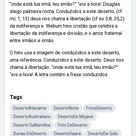
“onde está tua irmã, teu irmão?” “eis a hora! Douglas
diego palmeira rocha. Conduzidos a este deserto, (cf
mc 1, 13) deus nos chama à libertação (cf ex 3,8; 20,2)
da indiferença e. Webum hino cristão que celebra a
libertação da indiferença e divisão, e o amor fraternal
entre irmãos e irmãs.
O hino usa a imagem de conduzidos a este deserto,
uma referência. Conduzidos a este deserto. Deus nos
chama à libertação. “onde está tua irmã, teu irmão?”
“eis a hora! A letra contém a frase conduzidos.
Tags
DesertoAtacama
DesertoNoite
FotosDeserto
DesertoAustraliano
DesertoDe Mojave
Deserto DaNamíbia
Foto DeDeserto
Dunas DoDeserto
DesertoSaara
DesertoDe Gobi