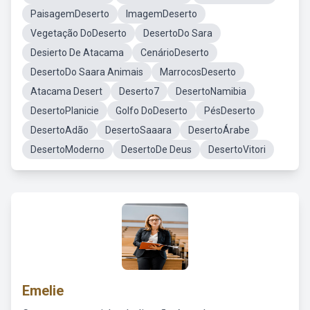
PaisagemDeserto
ImagemDeserto
Vegetação DoDeserto
DesertoDo Sara
Desierto De Atacama
CenárioDeserto
DesertoDo Saara Animais
MarrocosDeserto
Atacama Desert
Deserto7
DesertoNamibia
DesertoPlanicie
Golfo DoDeserto
PésDeserto
DesertoAdão
DesertoSaaara
DesertoÁrabe
DesertoModerno
DesertoDe Deus
DesertoVitori
Emelie