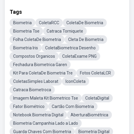
Tags
Biometria
ColetaRCC
ColetaDe Biometria
Biometria Tse
Catraca Torniquete
Folha ColetaDe Biometria
Cleta De Biometria
Biometria Iris
ColetaBiometrica Desenho
Compostos Organicos
ColetaExame PNG
Fechadura Biometrica Garen
Kit Para ColetaDe Biometria Tre
Fotos ColetaLCR
ColetasSimples Laborat
IconColeta
Catraca Biometroca
Imagem Maleta Kit Biometrico Tse
ColetaDigital
Fator Biométrico
Cartão Com Biometria
Notebook Biometria Digital
AberturaBiométrica
Biometria Campanhia Lado a Lado
Guarda Chaves Com Biometria
Biometria Digital