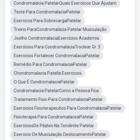
Condromalácia PatelarQuais Exerciicos Que Ajudam
Teste Para CondromalaciaPatelar
Exercicos Para SobrecargaPatelar
Treino ParaCondromalácia Patelar Musculação
Joelho CondromalaciaExercícios Academia
Exercícios Para CondromaláciaTroclear Gr. 3
Exercicios Fortalecer CondromalaciaPatelar
Remédio Para CondromalaciaPatelar
Chondromalacia Patella Exercicios
O Que É CondromalaciaPatelar
Condromalacia PatelarComo a Pessoa Fica
Tratamento Fisio Para CondromalaciaPatelar
Exercicios Fisioterapeutico Para CondromalaciaPatelar
Fisioterapia Para CondromalaceaPatelar
ExercíciosDe Pilates Na Tendinite Patelar
Exercicio De Musculação DeslocamentoPatelar