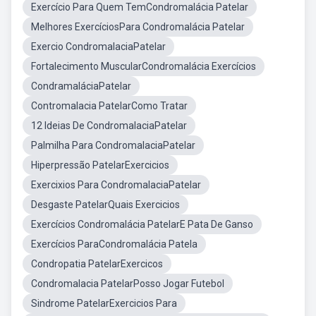
Exercício Para Quem TemCondromalácia Patelar
Melhores ExercíciosPara Condromalácia Patelar
Exercio CondromalaciaPatelar
Fortalecimento MuscularCondromalácia Exercícios
CondramaláciaPatelar
Contromalacia PatelarComo Tratar
12 Ideias De CondromalaciaPatelar
Palmilha Para CondromalaciaPatelar
Hiperpressão PatelarExercicios
Exercixios Para CondromalaciaPatelar
Desgaste PatelarQuais Exercicios
Exercícios Condromalácia PatelarE Pata De Ganso
Exercícios ParaCondromalácia Patela
Condropatia PatelarExercicos
Condromalacia PatelarPosso Jogar Futebol
Sindrome PatelarExercicios Para