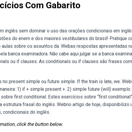
cícios Com Gabarito
em inglês sem dominar o uso das orações condicionais em inglê
stões do enem e dos maiores vestibulares do brasil! Pratique 
eo aulas sobre os assuntos da. Webas respostas apresentadas n
ela banca examinadora. Não cabe aqui julgar se a banca examin
onals ou if clauses. As conditionals ou if clauses são frases com
 present simple ou future simple. If the train is late, we. Webo
neira: 1) if + simple present +. 2) simple future (will) exemplo: I
sobre first conditional. Estes exercícios sobre “first conditional
strutura frasal do inglês. Webno artigo de hoje, disponibilizo
, condicionais do inglês.
mation, click the button below.