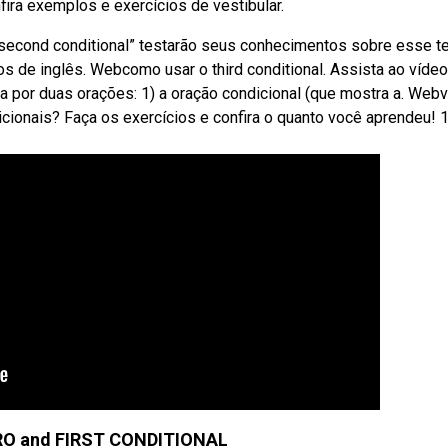
nfira exemplos e exercícios de vestibular.
“second conditional” testarão seus conhecimentos sobre esse 
os de inglês. Webcomo usar o third conditional. Assista ao vídeo
da por duas orações: 1) a oração condicional (que mostra a. We
onais? Faça os exercícios e confira o quanto você aprendeu! 1.
RO and FIRST CONDITIONAL