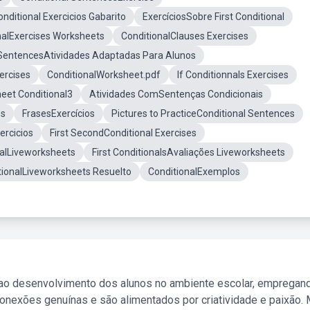
onditional Exercicios Gabarito
ExercíciosSobre First Conditional
onalExercises Worksheets
ConditionalClauses Exercises
 SentencesAtividades Adaptadas Para Alunos
ercises
ConditionalWorksheet.pdf
If Conditionnals Exercises
eet Conditional3
Atividades ComSentenças Condicionais
es
FrasesExercícios
Pictures to PracticeConditional Sentences
ercicios
First SecondConditional Exercises
nalLiveworksheets
First ConditionalsAvaliações Liveworksheets
itionalLiveworksheets Resuelto
ConditionalExemplos
 ao desenvolvimento dos alunos no ambiente escolar, empregan
nexões genuínas e são alimentados por criatividade e paixão. 