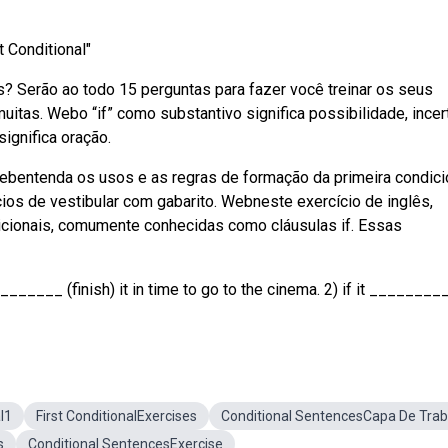
t Conditional"
s? Serão ao todo 15 perguntas para fazer você treinar os seus
itas. Webo “if” como substantivo significa possibilidade, ince
ignifica oração.
Webentenda os usos e as regras de formação da primeira condici
os de vestibular com gabarito. Webneste exercício de inglês,
dicionais, comumente conhecidas como cláusulas if. Essas
_____ (finish) it in time to go to the cinema. 2) if it _________
l1
First ConditionalExercises
Conditional SentencesCapa De Trab
s
Conditional SentencesExercise