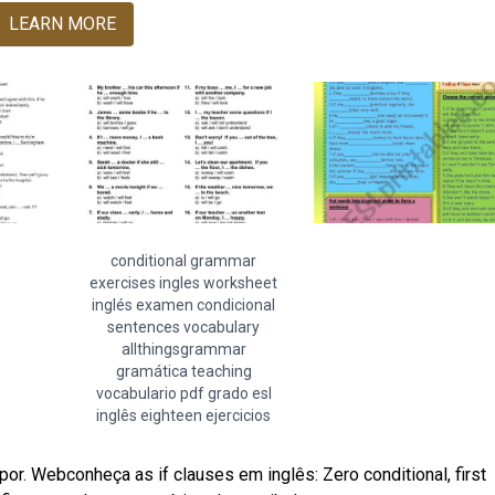
LEARN MORE
conditional grammar
exercises ingles worksheet
inglés examen condicional
sentences vocabulary
allthingsgrammar
gramática teaching
vocabulario pdf grado esl
inglês eighteen ejercicios
por. Webconheça as if clauses em inglês: Zero conditional, first