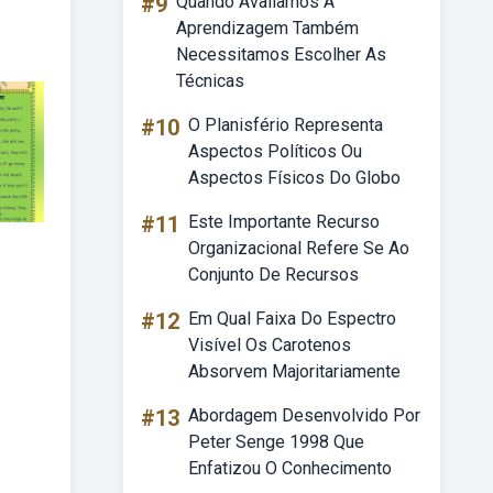
#9
Quando Avaliamos A
Aprendizagem Também
Necessitamos Escolher As
Técnicas
#10
O Planisfério Representa
Aspectos Políticos Ou
Aspectos Físicos Do Globo
#11
Este Importante Recurso
Organizacional Refere Se Ao
Conjunto De Recursos
#12
Em Qual Faixa Do Espectro
Visível Os Carotenos
Absorvem Majoritariamente
#13
Abordagem Desenvolvido Por
Peter Senge 1998 Que
Enfatizou O Conhecimento