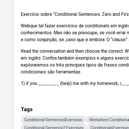
Exercício sobre "Conditional Sentences: Zero and Firs
Webque tal fazer exercícios de conditionals em inglê
conhecimentos. Mas não se preocupe, se você errar mu
e como conjunção, se ,caso que e embora. O “clause” s
Read the conversation and then choose the correct. 
em inglês. Confira também exemplos e alguns exercíci
exploraremos os três principais tipos de frases con
condicionais são ferramentas.
1) if you ________ (help) me with my homework, i_____
Tags
Conditional SentencesExercises
Worksheet Conditiona
Conditional Sentence2 Exercises
ConditionalsExercise