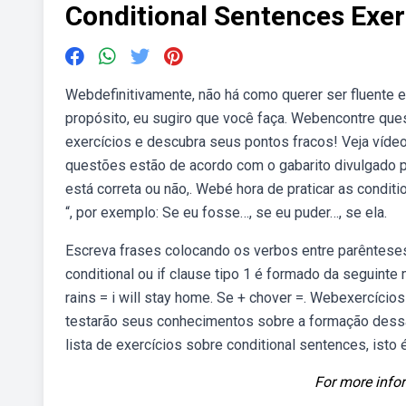
Conditional Sentences Exer
Webdefinitivamente, não há como querer ser fluente 
propósito, eu sugiro que você faça. Webencontre que
exercícios e descubra seus pontos fracos! Veja víd
questões estão de acordo com o gabarito divulgado p
está correta ou não,. Webé hora de praticar as conditi
“, por exemplo: Se eu fosse…, se eu puder…, se ela.
Escreva frases colocando os verbos entre parênteses no
conditional ou if clause tipo 1 é formado da seguinte ma
rains = i will stay home. Se + chover =. Webexercícios 
testarão seus conhecimentos sobre a formação dessa e
lista de exercícios sobre conditional sentences, isto é
For more infor