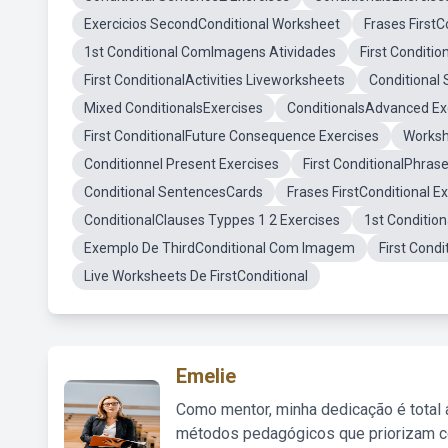
Exercicios SecondConditional Worksheet
Frases FirstC
1st Conditional ComImagens Atividades
First Conditi
First ConditionalActivities Liveworksheets
Conditional
Mixed ConditionalsExercises
ConditionalsAdvanced Ex
First ConditionalFuture Consequence Exercises
Worksh
Conditionnel Present Exercises
First ConditionalPhras
Conditional SentencesCards
Frases FirstConditional Ex
ConditionalClauses Typpes 1 2 Exercises
1st Conditio
Exemplo De ThirdConditional Com Imagem
First Cond
Live Worksheets De FirstConditional
Emelie
Como mentor, minha dedicação é total
métodos pedagógicos que priorizam co