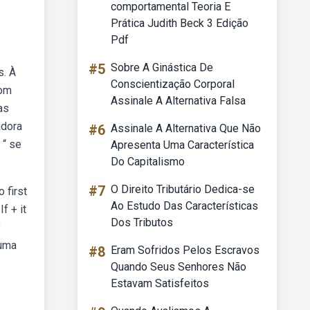
comportamental Teoria E
Prática Judith Beck 3 Edição
Pdf
#5
Sobre A Ginástica De
s. À
Conscientização Corporal
com
Assinale A Alternativa Falsa
as
adora
#6
Assinale A Alternativa Que Não
 “ se
Apresenta Uma Característica
Do Capitalismo
#7
O Direito Tributário Dedica-se
 first
Ao Estudo Das Características
f + it
Dos Tributos
”
 uma
#8
Eram Sofridos Pelos Escravos
Quando Seus Senhores Não
Estavam Satisfeitos