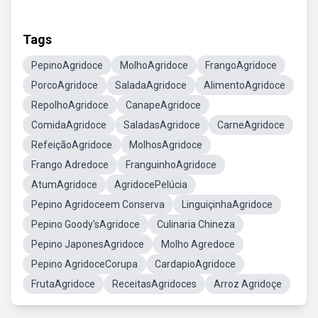
Tags
PepinoAgridoce
MolhoAgridoce
FrangoAgridoce
PorcoAgridoce
SaladaAgridoce
AlimentoAgridoce
RepolhoAgridoce
CanapeAgridoce
ComidaAgridoce
SaladasAgridoce
CarneAgridoce
RefeiçãoAgridoce
MolhosAgridoce
Frango Adredoce
FranguinhoAgridoce
AtumAgridoce
AgridocePelúcia
Pepino Agridoceem Conserva
LinguiçinhaAgridoce
Pepino Goody'sAgridoce
Culinaria Chineza
Pepino JaponesAgridoce
Molho Agredoce
Pepino AgridoceCorupa
CardapioAgridoce
FrutaAgridoce
ReceitasAgridoces
Arroz Agridoçe