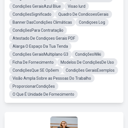
Condições GeraisAzul Blue
Visao Iurd
CondiçõesSignificado
Quadro De CondicoesGerais
Banner DasCondições Climáticas
Condiçoes Log
CondiçõesPara Contratação
Atestado De Condiçoes Gerais PDF
Alarga O Espaço Da Tua Tenda
Condições GeraisMultiplano G3
CondiçõesWiki
Ficha De Fornecimento
Modelos De CondiçõesDe Uso
CondiçõesQue SE Opõem
Condições GeraisExemplos
Visão Ampla Sobre as Pessoas Do Trabalho
ProporcionarCondições
O Que É Unidade De Fornecimento