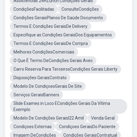
Assistências 24HZurich Condições Gerais
CondiçõesFacilitadas
ConsulteCondições
Condições GeraisPlanos De Saúde Documento
Termos E Condições GeraisDe Delivery
Especifique as Condições GeraisDos Equipamentos
Termos E Condições GeraisDe Compra
Melhores CondiçõesComerciais
O Que É Termo DeCondições Gerais Avec
Carro Reserva Para TerceirosCondições Gerais Liberty
Disposições GeraisContrato
Modelo De CondiçoesGerais De Site
Serviços GeraisBanners
Slide Exames in Loco ECondições Gerais Da Vítima
Exemplo
Modelo De Condições GeraisI22 Amil
Venda Geral
Condiçoes Externas
Condiçoes GeraisDo Paciente
Imagem DeCondições
Condições GeraisContratual