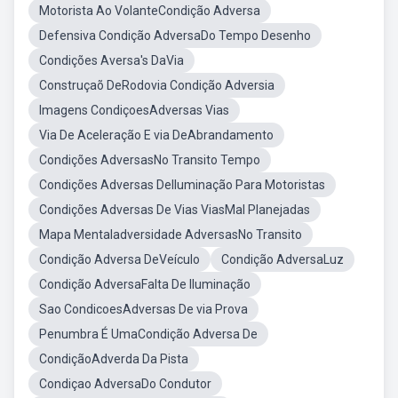
Motorista Ao VolanteCondição Adversa
Defensiva Condição AdversaDo Tempo Desenho
Condições Aversa's DaVia
Construçaõ DeRodovia Condição Adversia
Imagens CondiçoesAdversas Vias
Via De Aceleração E via DeAbrandamento
Condições AdversasNo Transito Tempo
Condições Adversas DeIluminação Para Motoristas
Condições Adversas De Vias ViasMal Planejadas
Mapa Mentaladversidade AdversasNo Transito
Condição Adversa DeVeículo
Condição AdversaLuz
Condição AdversaFalta De Iluminação
Sao CondicoesAdversas De via Prova
Penumbra É UmaCondição Adversa De
CondiçãoAdverda Da Pista
Condiçao AdversaDo Condutor