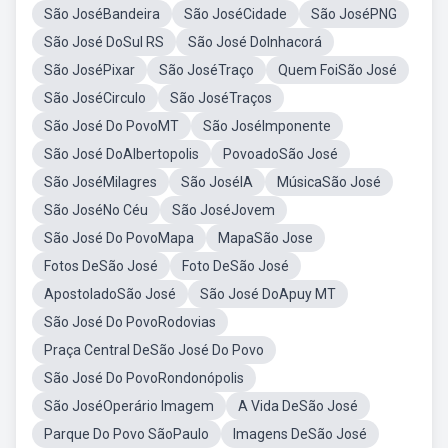
São JoséBandeira
São JoséCidade
São JoséPNG
São José DoSul RS
São José DoInhacorá
São JoséPixar
São JoséTraço
Quem FoiSão José
São JoséCirculo
São JoséTraços
São José Do PovoMT
São JoséImponente
São José DoAlbertopolis
PovoadoSão José
São JoséMilagres
São JoséIA
MúsicaSão José
São JoséNo Céu
São JoséJovem
São José Do PovoMapa
MapaSão Jose
Fotos DeSão José
Foto DeSão José
ApostoladoSão José
São José DoApuy MT
São José Do PovoRodovias
Praça Central DeSão José Do Povo
São José Do PovoRondonópolis
São JoséOperário Imagem
A Vida DeSão José
Parque Do Povo SãoPaulo
Imagens DeSão José