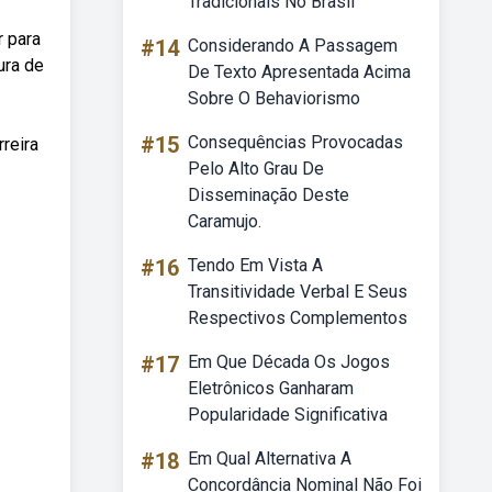
Tradicionais No Brasil
r para
#14
Considerando A Passagem
ura de
De Texto Apresentada Acima
Sobre O Behaviorismo
#15
Consequências Provocadas
rreira
Pelo Alto Grau De
Disseminação Deste
Caramujo.
#16
Tendo Em Vista A
Transitividade Verbal E Seus
Respectivos Complementos
#17
Em Que Década Os Jogos
Eletrônicos Ganharam
Popularidade Significativa
#18
Em Qual Alternativa A
Concordância Nominal Não Foi