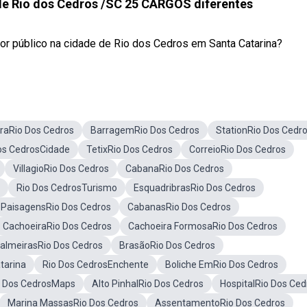
 de Rio dos Cedros /SC 25 CARGOS diferentes
vidor público na cidade de Rio dos Cedros em Santa Catarina?
uraRio Dos Cedros
BarragemRio Dos Cedros
StationRio Dos Cedr
os CedrosCidade
TetixRio Dos Cedros
CorreioRio Dos Cedros
VillagioRio Dos Cedros
CabanaRio Dos Cedros
Rio Dos CedrosTurismo
EsquadribrasRio Dos Cedros
PaisagensRio Dos Cedros
CabanasRio Dos Cedros
CachoeiraRio Dos Cedros
Cachoeira FormosaRio Dos Cedros
PalmeirasRio Dos Cedros
BrasãoRio Dos Cedros
tarina
Rio Dos CedrosEnchente
Boliche EmRio Dos Cedros
o Dos CedrosMaps
Alto PinhalRio Dos Cedros
HospitalRio Dos Ced
Marina MassasRio Dos Cedros
AssentamentoRio Dos Cedros