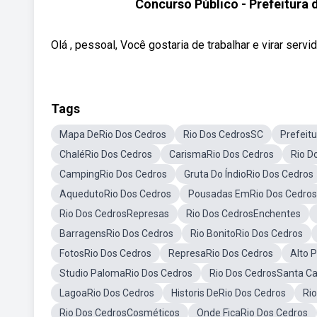
Concurso Público - Prefeitura
Olá , pessoal, Você gostaria de trabalhar e virar ser
Tags
Mapa DeRio Dos Cedros
Rio Dos CedrosSC
Prefeit
ChaléRio Dos Cedros
CarismaRio Dos Cedros
Rio D
CampingRio Dos Cedros
Gruta Do ÍndioRio Dos Cedros
AquedutoRio Dos Cedros
Pousadas EmRio Dos Cedros
Rio Dos CedrosRepresas
Rio Dos CedrosEnchentes
BarragensRio Dos Cedros
Rio BonitoRio Dos Cedros
FotosRio Dos Cedros
RepresaRio Dos Cedros
Alto 
Studio PalomaRio Dos Cedros
Rio Dos CedrosSanta Ca
LagoaRio Dos Cedros
Historis DeRio Dos Cedros
Ri
Rio Dos CedrosCosméticos
Onde FicaRio Dos Cedros