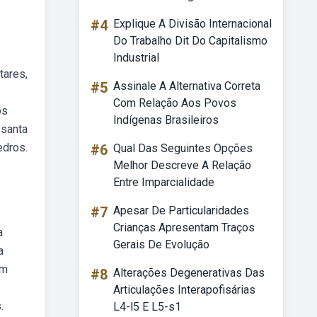
#4
Explique A Divisão Internacional
Do Trabalho Dit Do Capitalismo
Industrial
tares,
#5
Assinale A Alternativa Correta
Com Relação Aos Povos
os
Indígenas Brasileiros
 santa
edros.
#6
Qual Das Seguintes Opções
Melhor Descreve A Relação
Entre Imparcialidade
#7
Apesar De Particularidades
Crianças Apresentam Traços
a
Gerais De Evolução
a
om
#8
Alterações Degenerativas Das
Articulações Interapofisárias
.
L4-l5 E L5-s1