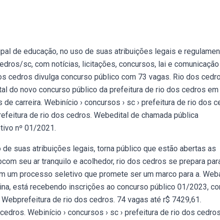
ipal de educação, no uso de suas atribuições legais e regulamen
cedros/sc, com notícias, licitações, concursos, lai e comunicação
dos cedros divulga concurso público com 73 vagas. Rio dos cedr
al do novo concurso público da prefeitura de rio dos cedros em
de carreira. Webinício › concursos › sc › prefeitura de rio dos c
 Prefeitura de rio dos cedros. Webedital de chamada pública
tivo nº 01/2021.
o de suas atribuições legais, torna público que estão abertas as
com seu ar tranquilo e acolhedor, rio dos cedros se prepara par
em um processo seletivo que promete ser um marco para a. Web
arina, está recebendo inscrições ao concurso público 01/2023, c
Webprefeitura de rio dos cedros. 74 vagas até r$ 7429,61.
cedros. Webinício › concursos › sc › prefeitura de rio dos cedros