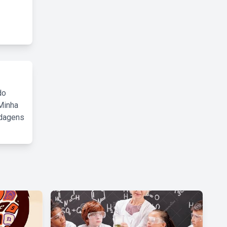
do
Minha
rdagens